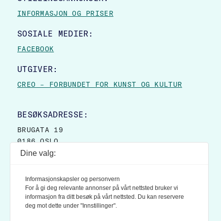
INFORMASJON OG PRISER
SOSIALE MEDIER:
FACEBOOK
UTGIVER:
CREO – FORBUNDET FOR KUNST OG KULTUR
BESØKSADRESSE:
BRUGATA 19
0186 OSLO
Dine valg:
POSTADRESSE:
POSTBOKS 9007 GRØNLAND
Informasjonskapsler og personvern
0133 OSLO
For å gi deg relevante annonser på vårt nettsted bruker vi
informasjon fra ditt besøk på vårt nettsted. Du kan reservere
deg mot dette under "Innstillinger".
LES OGSÅ: