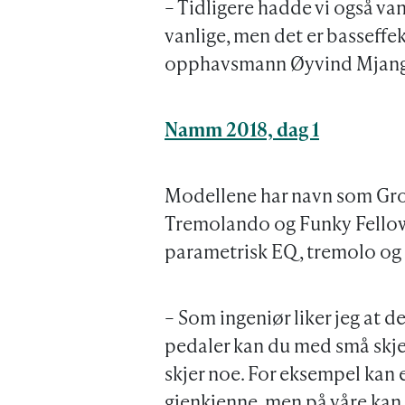
– Tidligere hadde vi også van
vanlige, men det er basseffekt
opphavsmann Øyvind Mjang
Namm 2018, dag 1
Modellene har navn som Gro
Tremolando og Funky Fellow.
parametrisk EQ, tremolo og e
– Som ingeniør liker jeg at d
pedaler kan du med små skjer
skjer noe. For eksempel kan 
gjenkjenne, men på våre kan