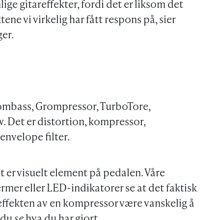
lige gitareffekter, fordi det er liksom det
ene vi virkelig har fått respons på, sier
er.
mbass, Grompressor, TurboTore,
 Det er distortion, kompressor,
nvelope filter.
et er visuelt element på pedalen. Våre
mer eller LED-indikatorer se at det faktisk
effekten av en kompressor være vanskelig å
 du
se
hva du har gjort.