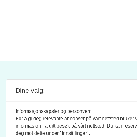
Dine valg:
SITE FOOTER
ANSVARLIG REDAKTØR:
STIL
BRAND BARSTEIN
INFOR
Informasjonskapsler og personvern
For å gi deg relevante annonser på vårt nettsted bruker v
JOURNALISTER:
SOSI
informasjon fra ditt besøk på vårt nettsted. Du kan reser
EVEN FINSRUD
FACEB
deg mot dette under "Innstillinger".