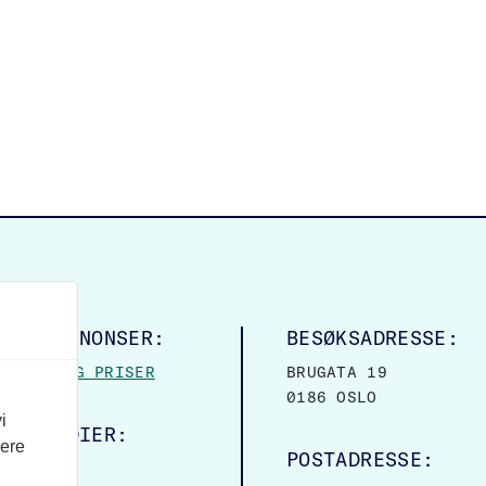
LINGSANNONSER:
BESØKSADRESSE:
MASJON OG PRISER
BRUGATA 19
0186 OSLO
i
ALE MEDIER:
vere
POSTADRESSE:
OOK