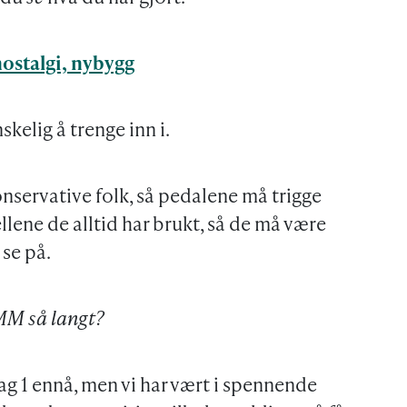
ostalgi, nybygg
kelig å trenge inn i.
konservative folk, så pedalene må trigge
llene de alltid har brukt, så de må være
se på.
MM så langt?
e dag 1 ennå, men vi har vært i spennende