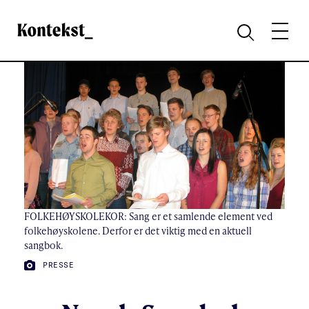
Kontekst
MENY
SØK
FOLKEHØYSKOLEKOR: Sang er et samlende element ved
folkehøyskolene. Derfor er det viktig med en aktuell
sangbok.
FOTO:
PRESSE