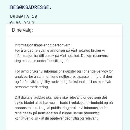
BESØKSADRESSE:
BRUGATA 19
0186 OSLO
Dine valg:
POSTADRESSE:
POSTBOKS 9007 GRØNLAND
Informasjonskapsler og personvern
0133 OSLO
For å gi deg relevante annonser på vårt nettsted bruker vi
informasjon fra ditt besøk på vårt nettsted. Du kan reservere
deg mot dette under "Innstillinger".
LES OGSÅ:
KONTEKSTS PERSONVERN-POLICY
For øvrig bruker vi informasjonskapsler og lignende verktøy for
analyse, for å sammenligne nettlesere, tilpasse innhold til deg
og for å utvikle og tilby nødvendig funksjonalitet. Les mer i vår
personvernerklæring.
Ditt digitale fagblad skal være like relevant for deg som det
trykte bladet alltid har vært – bade i redaksjonelt innhold og på
annonseplass. I digital publisering bruker vi informasjon fra
dine besøk på nettstedet for å kunne utvikle produktet
KONTEKST ER MEDLEM AV FAGPRESSEN OG
kontinuerlig, slik at du opplever det nyttig og relevant.
NORSK TIDSSKRIFTFORENING.