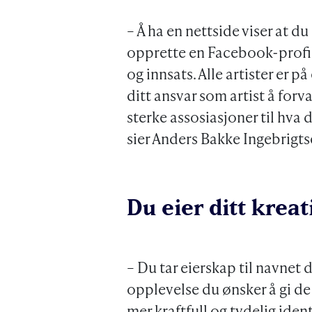
– Å ha en nettside viser at du
opprette en Facebook-profil,
og innsats. Alle artister er 
ditt ansvar som artist å forv
sterke assosiasjoner til hva 
sier Anders Bakke Ingebrigts
Du eier ditt krea
– Du tar eierskap til navnet d
opplevelse du ønsker å gi de
mer kraftfull og tydelig ide