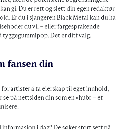
n gi. Du er rett og slett din egen redaktør
old. Er du i sjangeren Black Metal kan du ha
ehoder du vil – eller fargesprakende
d tyggegummipop. Det er ditt valg.
m fansen din
 for artister å ta eierskap til eget innhold,
r se på nettsiden din som en «hub» – et
nisere.
l informasjon i dag? De søker stort sett på