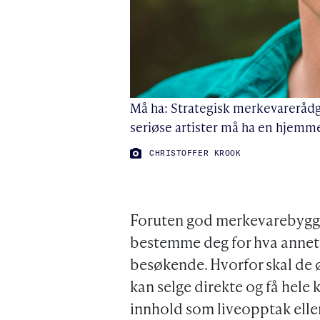
Må ha: Strategisk merkevarerådg
seriøse artister må ha en hjemm
FOTO:
CHRISTOFFER KROOK
Foruten god merkevarebyggin
bestemme deg for hva annet a
besøkende. Hvorfor skal de 
kan selge direkte og få hele 
innhold som liveopptak ell