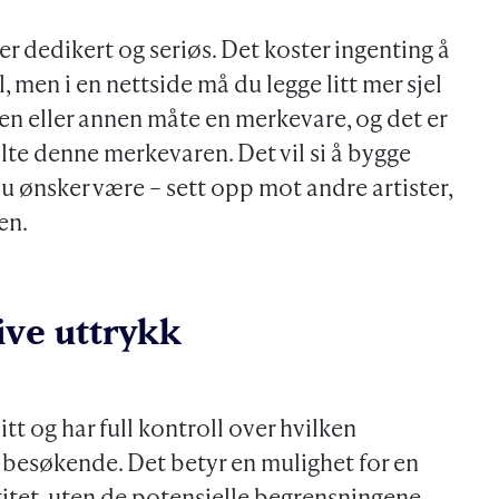
 er dedikert og seriøs. Det koster ingenting å
 men i en nettside må du legge litt mer sjel
på en eller annen måte en merkevare, og det er
alte denne merkevaren. Det vil si å bygge
du ønsker være – sett opp mot andre artister,
en.
tive uttrykk
itt og har full kontroll over hvilken
 besøkende. Det betyr en mulighet for en
ntitet, uten de potensielle begrensningene