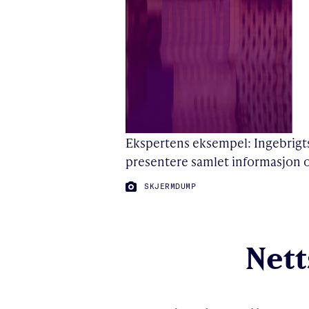
Ekspertens eksempel: Ingebrigts
presentere samlet informasjon o
FOTO:
SKJERMDUMP
Nett