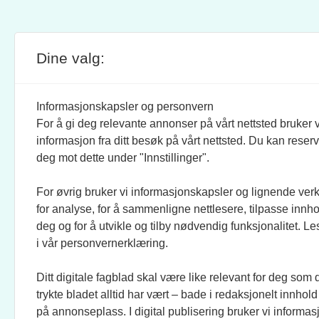
Dine valg:
SITE FOOTER
ANSVARLIG REDAKTØR:
STIL
BRAND BARSTEIN
INFOR
Informasjonskapsler og personvern
For å gi deg relevante annonser på vårt nettsted bruker v
JOURNALISTER:
SOSI
informasjon fra ditt besøk på vårt nettsted. Du kan reser
EVEN FINSRUD
FACEB
deg mot dette under "Innstillinger".
For øvrig bruker vi informasjonskapsler og lignende ver
BIDRAGSYTERE:
UTGI
for analyse, for å sammenligne nettlesere, tilpasse innhol
MAREN DUAAS, RONJA
CREO 
deg og for å utvikle og tilby nødvendig funksjonalitet. L
SAGSTUEN LARSEN, KNUT
KUNST
i vår personvernerklæring.
LØVÅS, ANLOV PETER
MATHIESEN, JO FOUGNER
Ditt digitale fagblad skal være like relevant for deg som 
SKAANSAR, EINAR STRAY,
trykte bladet alltid har vært – bade i redaksjonelt innhold
TELLEF ØGRIM.
på annonseplass. I digital publisering bruker vi informasj