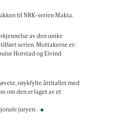
sikken til NRK-serien Makta.
erkjennelse av den unike
ilført serien. Mottakerne er:
ouise Horstad og Eivind
tøvete, røykfylte åttitallet med
om om den er laget av et
sjonale juryen.