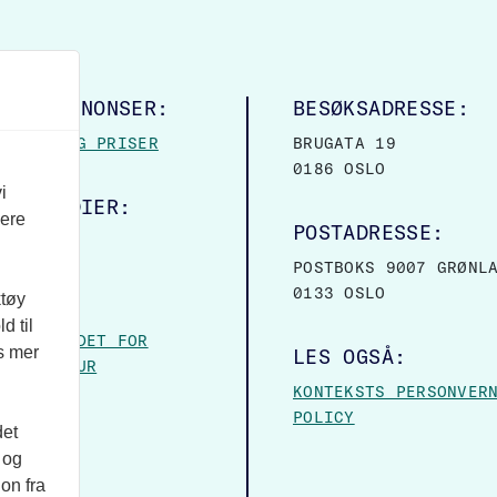
LINGSANNONSER:
BESØKSADRESSE:
MASJON OG PRISER
BRUGATA 19
0186 OSLO
i
ALE MEDIER:
vere
POSTADRESSE:
OOK
POSTBOKS 9007 GRØNL
0133 OSLO
ktøy
VER:
d til
– FORBUNDET FOR
es mer
LES OGSÅ:
 OG KULTUR
KONTEKSTS PERSONVER
POLICY
det
 og
on fra