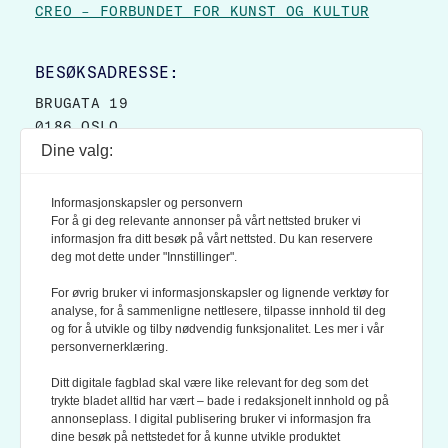
CREO – FORBUNDET FOR KUNST OG KULTUR
BESØKSADRESSE:
BRUGATA 19
0186 OSLO
Dine valg:
POSTADRESSE:
POSTBOKS 9007 GRØNLAND
Informasjonskapsler og personvern
0133 OSLO
For å gi deg relevante annonser på vårt nettsted bruker vi
informasjon fra ditt besøk på vårt nettsted. Du kan reservere
deg mot dette under "Innstillinger".
LES OGSÅ:
KONTEKSTS PERSONVERN-POLICY
For øvrig bruker vi informasjonskapsler og lignende verktøy for
analyse, for å sammenligne nettlesere, tilpasse innhold til deg
og for å utvikle og tilby nødvendig funksjonalitet. Les mer i vår
personvernerklæring.
Ditt digitale fagblad skal være like relevant for deg som det
trykte bladet alltid har vært – bade i redaksjonelt innhold og på
annonseplass. I digital publisering bruker vi informasjon fra
dine besøk på nettstedet for å kunne utvikle produktet