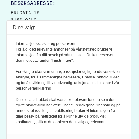
BESØKSADRESSE:
BRUGATA 19
0186 OSLO
Dine valg:
POSTADRESSE:
POSTBOKS 9007 GRØNLAND
Informasjonskapsler og personvern
0133 OSLO
For å gi deg relevante annonser på vårt nettsted bruker vi
informasjon fra ditt besøk på vårt nettsted. Du kan reservere
deg mot dette under "Innstillinger".
LES OGSÅ:
KONTEKSTS PERSONVERN-POLICY
For øvrig bruker vi informasjonskapsler og lignende verktøy for
analyse, for å sammenligne nettlesere, tilpasse innhold til deg
og for å utvikle og tilby nødvendig funksjonalitet. Les mer i vår
personvernerklæring.
Ditt digitale fagblad skal være like relevant for deg som det
trykte bladet alltid har vært – bade i redaksjonelt innhold og på
annonseplass. I digital publisering bruker vi informasjon fra
dine besøk på nettstedet for å kunne utvikle produktet
KONTEKST ER MEDLEM AV FAGPRESSEN OG
kontinuerlig, slik at du opplever det nyttig og relevant.
NORSK TIDSSKRIFTFORENING.
REDAKSJONEN FØLGER
REDAKTØRPLAKATEN
OG