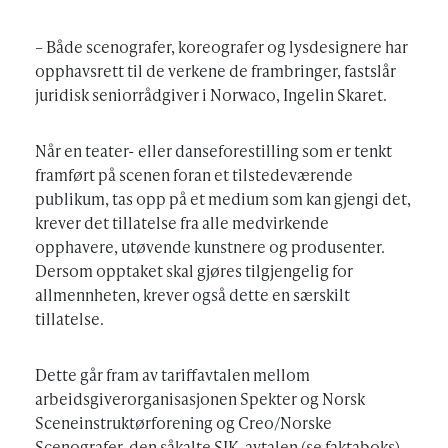
– Både scenografer, koreografer og lysdesignere har
opphavsrett til de verkene de frambringer, fastslår
juridisk seniorrådgiver i Norwaco, Ingelin Skaret.
Når en teater- eller danseforestilling som er tenkt
framført på scenen foran et tilstedeværende
publikum, tas opp på et medium som kan gjengi det,
krever det tillatelse fra alle medvirkende
opphavere, utøvende kunstnere og produsenter.
Dersom opptaket skal gjøres tilgjengelig for
allmennheten, krever også dette en særskilt
tillatelse.
Dette går fram av tariffavtalen mellom
arbeidsgiverorganisasjonen Spekter og Norsk
Sceneinstruktørforening og Creo/Norske
Scenografer, den såkalte SIK-avtalen (se faktaboks).