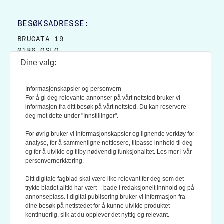
BESØKSADRESSE:
BRUGATA 19
0186 OSLO
Dine valg:
POSTADRESSE:
POSTBOKS 9007 GRØNLAND
Informasjonskapsler og personvern
0133 OSLO
For å gi deg relevante annonser på vårt nettsted bruker vi
informasjon fra ditt besøk på vårt nettsted. Du kan reservere
deg mot dette under "Innstillinger".
LES OGSÅ:
KONTEKSTS PERSONVERN-POLICY
For øvrig bruker vi informasjonskapsler og lignende verktøy for
analyse, for å sammenligne nettlesere, tilpasse innhold til deg
og for å utvikle og tilby nødvendig funksjonalitet. Les mer i vår
personvernerklæring.
Ditt digitale fagblad skal være like relevant for deg som det
trykte bladet alltid har vært – bade i redaksjonelt innhold og på
annonseplass. I digital publisering bruker vi informasjon fra
dine besøk på nettstedet for å kunne utvikle produktet
KONTEKST ER MEDLEM AV FAGPRESSEN OG
kontinuerlig, slik at du opplever det nyttig og relevant.
NORSK TIDSSKRIFTFORENING.