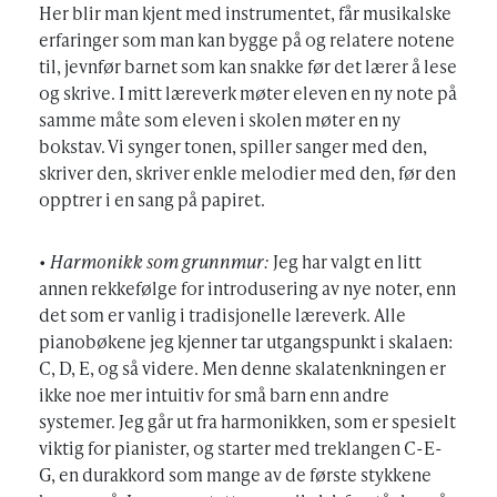
Her blir man kjent med instrumentet, får musikalske
erfaringer som man kan bygge på og relatere notene
til, jevnfør barnet som kan snakke før det lærer å lese
og skrive. I mitt læreverk møter eleven en ny note på
samme måte som eleven i skolen møter en ny
bokstav. Vi synger tonen, spiller sanger med den,
skriver den, skriver enkle melodier med den, før den
opptrer i en sang på papiret.
•
Harmonikk som grunnmur:
Jeg har valgt en litt
annen rekkefølge for introdusering av nye noter, enn
det som er vanlig i tradisjonelle læreverk. Alle
pianobøkene jeg kjenner tar utgangspunkt i skalaen:
C, D, E, og så videre. Men denne skalatenkningen er
ikke noe mer intuitiv for små barn enn andre
systemer. Jeg går ut fra harmonikken, som er spesielt
viktig for pianister, og starter med treklangen C-E-
G, en durakkord som mange av de første stykkene