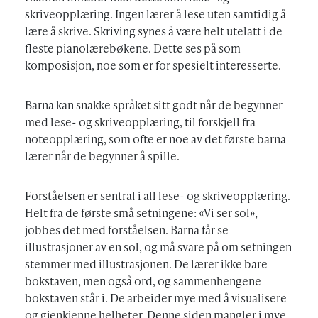
skriveopplæring. Ingen lærer å lese uten samtidig å
lære å skrive. Skriving synes å være helt utelatt i de
fleste pianolærebøkene. Dette ses på som
komposisjon, noe som er for spesielt interesserte.
Barna kan snakke språket sitt godt når de begynner
med lese- og skriveopplæring, til forskjell fra
noteopplæring, som ofte er noe av det første barna
lærer når de begynner å spille.
Forståelsen er sentral i all lese- og skriveopplæring.
Helt fra de første små setningene: «Vi ser sol»,
jobbes det med forståelsen. Barna får se
illustrasjoner av en sol, og må svare på om setningen
stemmer med illustrasjonen. De lærer ikke bare
bokstaven, men også ord, og sammenhengene
bokstaven står i. De arbeider mye med å visualisere
og gjenkjenne helheter. Denne siden mangler i mye