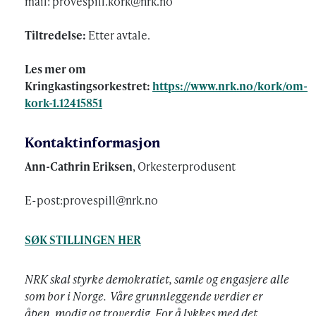
mail: provespill.kork@nrk.no
Tiltredelse:
Etter avtale.
Les mer om
Kringkastingsorkestret:
https://www.nrk.no/kork/om-
kork-1.12415851
Kontaktinformasjon
Ann-Cathrin Eriksen
, Orkesterprodusent
E-post:provespill@nrk.no
SØK STILLINGEN HER
NRK skal styrke demokratiet, samle og engasjere alle
som bor i Norge. Våre grunnleggende verdier er
åpen, modig og troverdig. For å lykkes med det