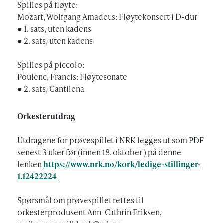
Spilles på fløyte:
Mozart, Wolfgang Amadeus: Fløytekonsert i D-dur
● 1. sats, uten kadens
● 2. sats, uten kadens
Spilles på piccolo:
Poulenc, Francis: Fløytesonate
● 2. sats, Cantilena
Orkesterutdrag
Utdragene for prøvespillet i NRK legges ut som PDF
senest 3 uker før (innen 18. oktober ) på denne
lenken
https://www.nrk.no/kork/ledige-stillinger-
1.12422224
Spørsmål om prøvespillet rettes til
orkesterprodusent Ann-Cathrin Eriksen,