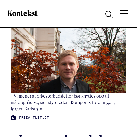
Kontekst
MENY
SØK
– Vi mener at orkesterbudsjetter bør knyttes opp til
måloppnåelse, sier styreleder i Komponistforeningen,
Jørgen Karlstrøm.
FOTO:
FRIDA FLIFLET