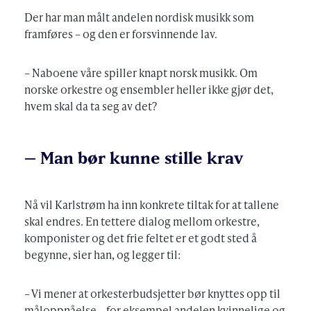
Der har man målt andelen nordisk musikk som
framføres – og den er forsvinnende lav.
– Naboene våre spiller knapt norsk musikk. Om
norske orkestre og ensembler heller ikke gjør det,
hvem skal da ta seg av det?
– Man bør kunne stille krav
Nå vil Karlstrøm ha inn konkrete tiltak for at tallene
skal endres. En tettere dialog mellom orkestre,
komponister og det frie feltet er et godt sted å
begynne, sier han, og legger til:
– Vi mener at orkesterbudsjetter bør knyttes opp til
måloppnåelse – for eksempel andelen kvinnelige og