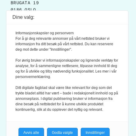
BRUGATA 19
0186 OSLO
Dine valg:
POSTADRESSE:
POSTBOKS 9007 GRØNLAND
Informasjonskapsler og personvern
0133 OSLO
For å gi deg relevante annonser på vårt nettsted bruker vi
informasjon fra ditt besøk på vårt nettsted. Du kan reservere
deg mot dette under "Innstillinger".
LES OGSÅ:
KONTEKSTS PERSONVERN-POLICY
For øvrig bruker vi informasjonskapsler og lignende verktøy for
analyse, for å sammenligne nettlesere, tilpasse innhold til deg
og for å utvikle og tilby nødvendig funksjonalitet. Les mer i vår
personvernerklæring.
Ditt digitale fagblad skal være like relevant for deg som det
trykte bladet alltid har vært – bade i redaksjonelt innhold og på
annonseplass. I digital publisering bruker vi informasjon fra
dine besøk på nettstedet for å kunne utvikle produktet
KONTEKST ER MEDLEM AV FAGPRESSEN OG
kontinuerlig, slik at du opplever det nyttig og relevant.
NORSK TIDSSKRIFTFORENING.
REDAKSJONEN FØLGER
REDAKTØRPLAKATEN
OG
VÆR VARSOM-PLAKATEN
Avvis alle
Godta valgte
Innstillinger