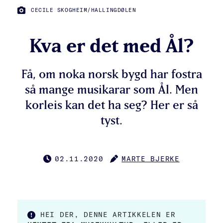
FOTO:
CECILE SKOGHEIM/HALLINGDØLEN
Kva er det med Ål?
Få, om noka norsk bygd har fostra
så mange musikarar som Ål. Men
korleis kan det ha seg? Her er så
tyst.
02.11.2020
MARTE BJERKE
PUBLISERT
FORFATTER
HEI DER, DENNE ARTIKKELEN ER