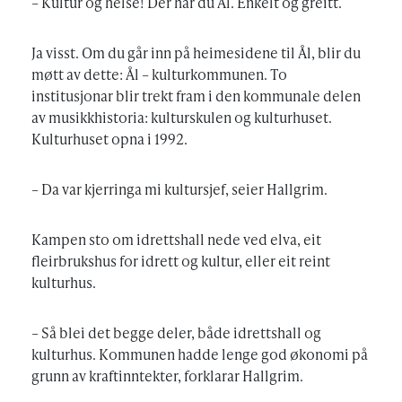
– Kultur og helse! Der har du Ål. Enkelt og greitt.
Ja visst. Om du går inn på heimesidene til Ål, blir du
møtt av dette: Ål – kulturkommunen. To
institusjonar blir trekt fram i den kommunale delen
av musikkhistoria: kulturskulen og kulturhuset.
Kulturhuset opna i 1992.
– Da var kjerringa mi kultursjef, seier Hallgrim.
Kampen sto om idrettshall nede ved elva, eit
fleirbrukshus for idrett og kultur, eller eit reint
kulturhus.
– Så blei det begge deler, både idrettshall og
kulturhus. Kommunen hadde lenge god økonomi på
grunn av kraftinntekter, forklarar Hallgrim.