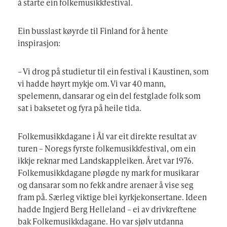
å starte ein folkemusikkfestival.
Ein busslast køyrde til Finland for å hente
inspirasjon:
– Vi drog på studietur til ein festival i Kaustinen, som
vi hadde høyrt mykje om. Vi var 40 mann,
spelemenn, dansarar og ein del festglade folk som
sat i baksetet og fyra på heile tida.
Folkemusikkdagane i Ål var eit direkte resultat av
turen – Noregs fyrste folkemusikkfestival, om ein
ikkje reknar med Landskappleiken. Året var 1976.
Folkemusikkdagane pløgde ny mark for musikarar
og dansarar som no fekk andre arenaer å vise seg
fram på. Særleg viktige blei kyrkjekonsertane. Ideen
hadde Ingjerd Berg Helleland – ei av drivkreftene
bak Folkemusikkdagane. Ho var sjølv utdanna