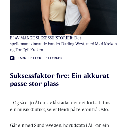
EI AV MANGE SUKSESSHISTORIER: Det
spellemannvinnande bandet Darling West, med Mari Kreken
og Tor Egil Kreken.
FOTO:
LARS PETTER PETTERSEN
Suksessfaktor fire: Ein akkurat
passe stor plass
– Og så er jo Ål ein av få stadar der det fortsatt fins
ein musikkbutikk, seier Heidi på telefon frå Oslo.
Går ein ned Sundrevegen, hovudgata i Ål, kan ein