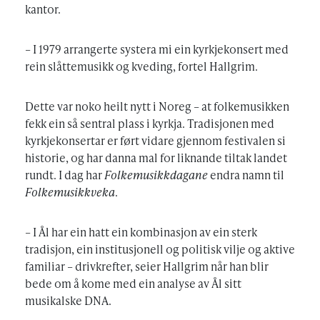
kantor.
– I 1979 arrangerte systera mi ein kyrkjekonsert med
rein slåttemusikk og kveding, fortel Hallgrim.
Dette var noko heilt nytt i Noreg – at folkemusikken
fekk ein så sentral plass i kyrkja. Tradisjonen med
kyrkjekonsertar er ført vidare gjennom festivalen si
historie, og har danna mal for liknande tiltak landet
rundt. I dag har
Folkemusikkdagane
endra namn til
Folkemusikkveka
.
– I Ål har ein hatt ein kombinasjon av ein sterk
tradisjon, ein institusjonell og politisk vilje og aktive
familiar – drivkrefter, seier Hallgrim når han blir
bede om å kome med ein analyse av Ål sitt
musikalske DNA.