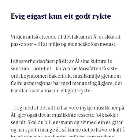
Evig eigast kun eit godt rykte
Vi kjem altså attende til det faktum at Ål er akkurat
passe stor – til at miljø og menneske kan møtast.
I chesterfieldsofaen på eit av Ål sine kulturelle
sentrum – hotellet – lar vi Arne Moslåtten få siste
ord. Løyndomen bak eit rikt musikkmiljø gjennom
fleire generasjonar har med mange ting å gjere, det
handlar blant anna om eit godt rykte:
– I og med at det alltid har vore mykje musikk her på
Ål, gjer også det at musikkinteresserte folk søkjer
seg hit. Skal du bli lensmann og sit med ein el-gitar
og har spelt i mange år, så kunne det jo ha vore kult å
bu på den plassen der det er fleire som spelar el-