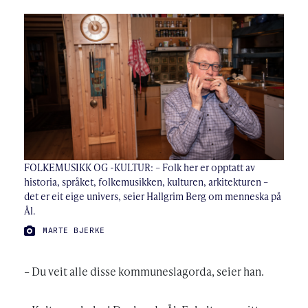
FOLKEMUSIKK OG -KULTUR: – Folk her er opptatt av
historia, språket, folkemusikken, kulturen, arkitekturen –
det er eit eige univers, seier Hallgrim Berg om menneska på
Ål.
FOTO:
MARTE BJERKE
– Du veit alle disse kommuneslagorda, seier han.