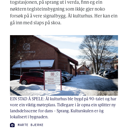
togstasjonen, på sprang ut i verda, finn eg ein
nøktern teglsteinsbygning som ikkje gjer noko
forsøk på å vere signalbygg. Ål kulturhus. Her kan ein
gå inn med slaps på skoa.
EIN STAD Å SPELE: Ål kulturhus ble bygd på 90-talet og har
vore ein viktig møteplass. Tidlegare i år opna ein splitter ny
landsdelsscene for dans – Sprang. Kulturskulen er òg
lokalisert i bygnaden.
FOTO:
MARTE BJERKE