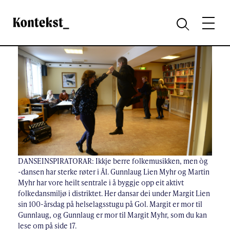
Kontekst
MENY
SØK
DANSEINSPIRATORAR: Ikkje berre folkemusikken, men òg
-dansen har sterke røter i Ål. Gunnlaug Lien Myhr og Martin
Myhr har vore heilt sentrale i å byggje opp eit aktivt
folkedansmiljø i distriktet. Her dansar dei under Margit Lien
sin 100-årsdag på helselagsstugu på Gol. Margit er mor til
Gunnlaug, og Gunnlaug er mor til Margit Myhr, som du kan
lese om på side 17.