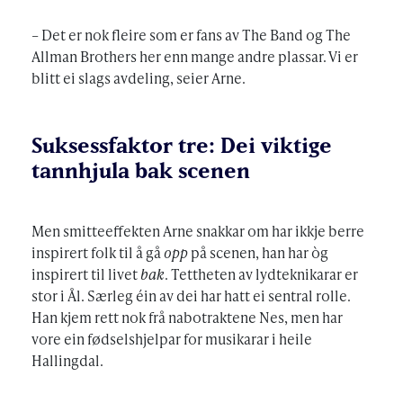
– Det er nok fleire som er fans av The Band og The
Allman Brothers her enn mange andre plassar. Vi er
blitt ei slags avdeling, seier Arne.
Suksessfaktor tre: Dei viktige
tannhjula bak scenen
Men smitteeffekten Arne snakkar om har ikkje berre
inspirert folk til å gå
opp
på scenen, han har òg
inspirert til livet
bak
. Tettheten av lydteknikarar er
stor i Ål. Særleg éin av dei har hatt ei sentral rolle.
Han kjem rett nok frå nabotraktene Nes, men har
vore ein fødselshjelpar for musikarar i heile
Hallingdal.