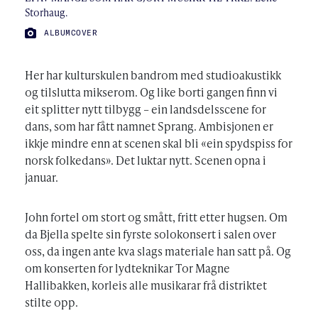
Storhaug.
FOTO:
ALBUMCOVER
Her har kulturskulen bandrom med studioakustikk
og tilslutta mikserom. Og like borti gangen finn vi
eit splitter nytt tilbygg – ein landsdelsscene for
dans, som har fått namnet Sprang. Ambisjonen er
ikkje mindre enn at scenen skal bli «ein spydspiss for
norsk folkedans». Det luktar nytt. Scenen opna i
januar.
John fortel om stort og smått, fritt etter hugsen. Om
da Bjella spelte sin fyrste solokonsert i salen over
oss, da ingen ante kva slags materiale han satt på. Og
om konserten for lydteknikar Tor Magne
Hallibakken, korleis alle musikarar frå distriktet
stilte opp.