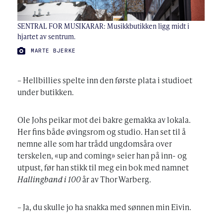
SENTRAL FOR MUSIKARAR: Musikkbutikken ligg midt i
hjartet av sentrum.
FOTO:
MARTE BJERKE
– Hellbillies spelte inn den første plata i studioet
under butikken.
Ole Johs peikar mot dei bakre gemakka av lokala.
Her fins både øvingsrom og studio. Han set til å
nemne alle som har trådd ungdomsåra over
terskelen, «up and coming» seier han på inn- og
utpust, før han stikk til meg ein bok med namnet
Hallingband i 100
år av Thor Warberg.
– Ja, du skulle jo ha snakka med sønnen min Eivin.