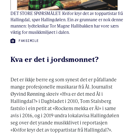
DET STORE SPØRSMÅLET: Kvifor kryr det av toppartistar frå
Hallingdal, spør Hallingdølen. Ein av grunnane er nok denne
mannen: lydteknikar Tor Magne Hallibakken har vore særs
viktig for musikkmiljøet i dalen.
FOTO:
FAKSIMILE
Kva er det i jordsmonnet?
Det er ikkje berre eg som synest det er påfallande
mange profesjonelle musikarar frå Ål. Journalist
Øyvind Rønning skreiv «Hva er det med Ål i
Hallingdal?» i Dagbladet i 2010, Tom Stalsberg
fastslo i ein petit at «Rockens mekka er Ål» i same
avis i 2016, og i 2019 undra lokalavisa Hallingdølen
seg over det yrande musikklivet i reportasjen
«Kvifor kryr det av toppartistar frå Hallingdal?».