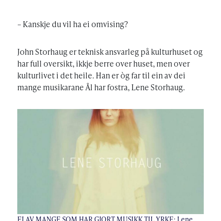
– Kanskje du vil ha ei omvising?
John Storhaug er teknisk ansvarleg på kulturhuset og
har full oversikt, ikkje berre over huset, men over
kulturlivet i det heile. Han er òg far til ein av dei
mange musikarane Ål har fostra, Lene Storhaug.
EI AV MANGE SOM HAR GJORT MUSIKK TIL YRKE: Lene