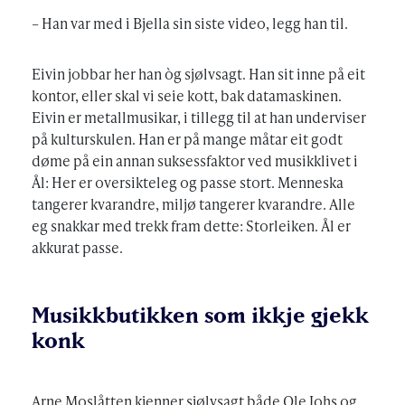
– Han var med i Bjella sin siste video, legg han til.
Eivin jobbar her han òg sjølvsagt. Han sit inne på eit
kontor, eller skal vi seie kott, bak datamaskinen.
Eivin er metallmusikar, i tillegg til at han underviser
på kulturskulen. Han er på mange måtar eit godt
døme på ein annan suksessfaktor ved musikklivet i
Ål: Her er oversikteleg og passe stort. Menneska
tangerer kvarandre, miljø tangerer kvarandre. Alle
eg snakkar med trekk fram dette: Storleiken. Ål er
akkurat passe.
Musikkbutikken som ikkje gjekk
konk
Arne Moslåtten kjenner sjølvsagt både Ole Johs og