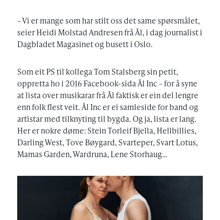
– Vi er mange som har stilt oss det same spørsmålet,
seier Heidi Molstad Andresen frå Ål, i dag journalist i
Dagbladet Magasinet og busett i Oslo.
Som eit PS til kollega Tom Stalsberg sin petit,
oppretta ho i 2016 Facebook-sida Ål Inc – for å syne
at lista over musikarar frå Ål faktisk er ein del lengre
enn folk flest veit. Ål Inc er ei samleside for band og
artistar med tilknyting til bygda. Og ja, lista er lang.
Her er nokre døme: Stein Torleif Bjella, Hellbillies,
Darling West, Tove Bøygard, Svarteper, Svart Lotus,
Mamas Garden, Wardruna, Lene Storhaug…