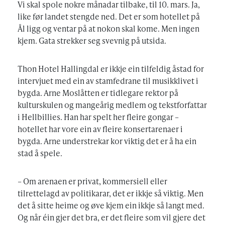
Vi skal spole nokre månadar tilbake, til 10. mars. Ja,
like før landet stengde ned. Det er som hotellet på
Ål ligg og ventar på at nokon skal kome. Men ingen
kjem. Gata strekker seg svevnig på utsida.
Thon Hotel Hallingdal er ikkje ein tilfeldig åstad for
intervjuet med ein av stamfedrane til musikklivet i
bygda. Arne Moslåtten er tidlegare rektor på
kulturskulen og mangeårig medlem og tekstforfattar
i Hellbillies. Han har spelt her fleire gongar –
hotellet har vore ein av fleire konsertarenaer i
bygda. Arne understrekar kor viktig det er å ha ein
stad å spele.
– Om arenaen er privat, kommersiell eller
tilrettelagd av politikarar, det er ikkje så viktig. Men
det å sitte heime og øve kjem ein ikkje så langt med.
Og når éin gjer det bra, er det fleire som vil gjere det