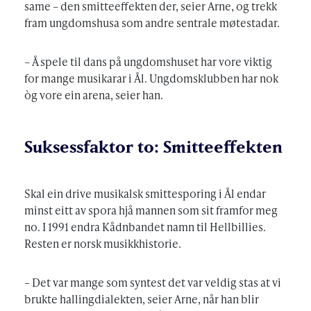
same – den smitteeffekten der, seier Arne, og trekk
fram ungdomshusa som andre sentrale møtestadar.
– Å spele til dans på ungdomshuset har vore viktig
for mange musikarar i Ål. Ungdomsklubben har nok
òg vore ein arena, seier han.
Suksessfaktor to: Smitteeffekten
Skal ein drive musikalsk smittesporing i Ål endar
minst eitt av spora hjå mannen som sit framfor meg
no. I 1991 endra Kådnbandet namn til Hellbillies.
Resten er norsk musikkhistorie.
– Det var mange som syntest det var veldig stas at vi
brukte hallingdialekten, seier Arne, når han blir