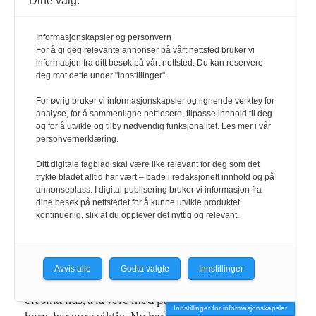
Dine valg:
Informasjonskapsler og personvern
FOTO:
SIGNE FUGLESTEG LUKSENGARD
For å gi deg relevante annonser på vårt nettsted bruker vi
informasjon fra ditt besøk på vårt nettsted. Du kan reservere
deg mot dette under "Innstillinger".
– Det er miljøet som er viktig. Foreldra mine bygde
opp eit sterkt ungdomsmiljø for folkemusikk og -
For øvrig bruker vi informasjonskapsler og lignende verktøy for
analyse, for å sammenligne nettlesere, tilpasse innhold til deg
dans. Eg har hatt mange vener som har hatt same
og for å utvikle og tilby nødvendig funksjonalitet. Les mer i vår
interesse, det sosiale har betydd mykje.
personvernerklæring.
Ditt digitale fagblad skal være like relevant for deg som det
Det har også i alle år vore eit aktivt teaterlag på Ål,
trykte bladet alltid har vært – bade i redaksjonelt innhold og på
Leveld Teaterlag. Da eg var ungdom, var det masse å
annonseplass. I digital publisering bruker vi informasjon fra
dine besøk på nettstedet for å kunne utvikle produktet
vere med på. Teaterlaget har vore ein av grunnane til
kontinuerlig, slik at du opplever det nyttig og relevant.
at eg jobbar mykje med teater i dag.
Ål har òg mange festivalar, ein levande kulturskule
Avvis alle
Godta valgte
Innstillinger
og eit flott kulturhus. Det å kjenne at ein er heime i
eit slikt hus, å få vere med på produksjonar frå ein er
Innstillinger for informasjonskapsler