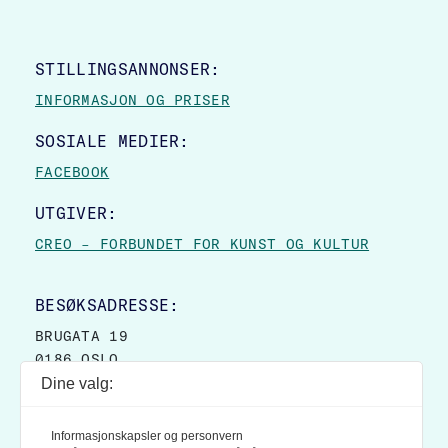
STILLINGSANNONSER:
INFORMASJON OG PRISER
SOSIALE MEDIER:
FACEBOOK
UTGIVER:
CREO – FORBUNDET FOR KUNST OG KULTUR
BESØKSADRESSE:
BRUGATA 19
0186 OSLO
Dine valg:
POSTADRESSE:
POSTBOKS 9007 GRØNLAND
Informasjonskapsler og personvern