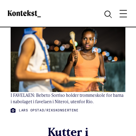
Kontekst
MENY
SØK
I FAVELAEN: Bebeto Sorriso holder trommeskole for barna
i nabolaget i favelaen i Niteroi, utenfor Rio.
FOTO:
LARS OPSTAD/RIKSKONSERTENE
Kutter i