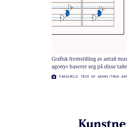
Grafisk fremstilling av antall m
agony» baserer seg på disse tall
FOTO:
FAKSIMILE TRIO OF AGONY/TRUD AN
Kunstner