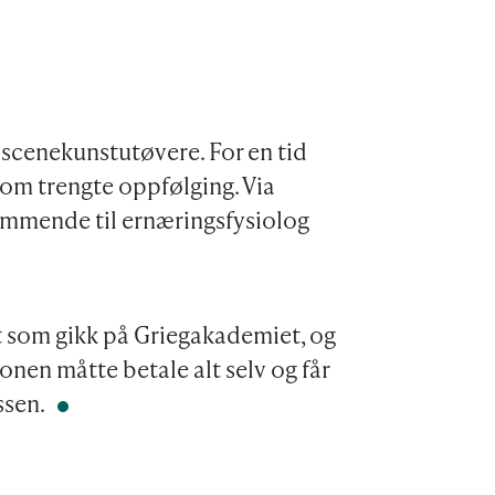
 scenekunstutøvere. For en tid
som trengte oppfølging. Via
mmende til ernæringsfysiolog
t som gikk på Griegakademiet, og
nen måtte betale alt selv og får
ssen.