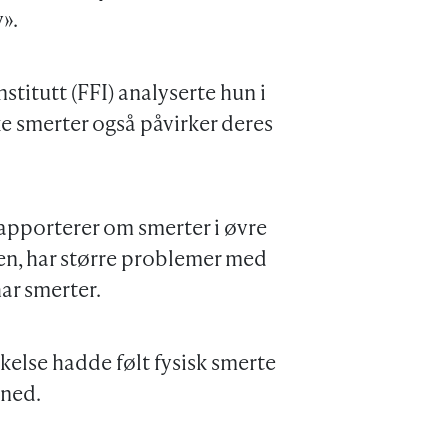
».
nstitutt (FFI) analyserte hun i
e smerter også påvirker deres
rapporterer om smerter i øvre
 ben, har større problemer med
ar smerter.
kelse hadde følt fysisk smerte
åned.