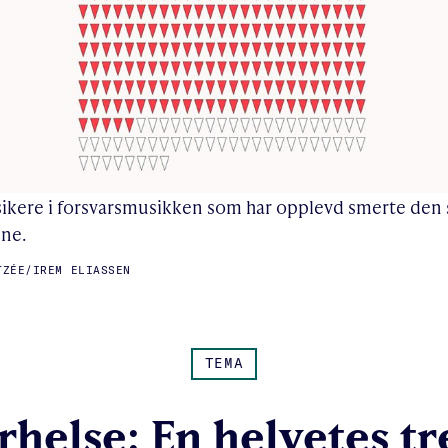
usikere i forsvarsmusikken som har opplevd smerte den 
ene.
TZÉE/IREM ELIASSEN
TEMA
helse: En helvetes t