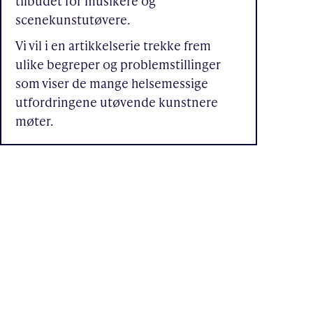
tilbudet for musikere og
scenekunstutøvere.
Vi vil i en artikkelserie trekke frem
ulike begreper og problemstillinger
som viser de mange helsemessige
utfordringene utøvende kunstnere
møter.