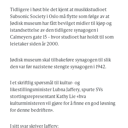
Tidligere i høst ble det kjent at musikkstudioet
Subsonic Society i Oslo må flytte som følge av at
Jødisk museum har fått bevilget midler til kjøp og
istandsettelse av den tidligere synagogen i
Calmeyers gate 15 – hvor studioet har holdt til som
leietaker siden år 2000.
Jødisk museum skal tilbakeføre synagogen til slik
den var før nazistene stengte synagogen i 1942.
I et skriftlig spørsmål til kultur- og
likestillingsminister Lubna Jaffery, spurte SVs
stortingsrepresentant Kathy Lie «hva
kulturministeren vil gjøre for å finne en god løsning
for denne bedriften».
I sitt svar skriver Jaffery: