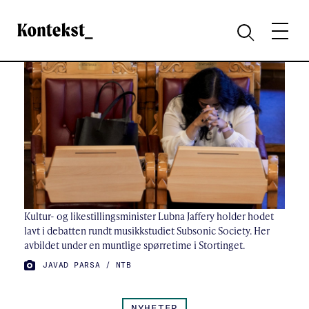
Kontekst
MENY
SØK
Kultur- og likestillingsminister Lubna Jaffery holder hodet
lavt i debatten rundt musikkstudiet Subsonic Society. Her
avbildet under en muntlige spørretime i Stortinget.
FOTO:
JAVAD PARSA / NTB
NYHETER