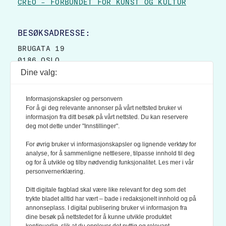
CREO – FORBUNDET FOR KUNST OG KULTUR
BESØKSADRESSE:
BRUGATA 19
0186 OSLO
Dine valg:
POSTADRESSE:
POSTBOKS 9007 GRØNLAND
Informasjonskapsler og personvern
0133 OSLO
For å gi deg relevante annonser på vårt nettsted bruker vi
informasjon fra ditt besøk på vårt nettsted. Du kan reservere
deg mot dette under "Innstillinger".
LES OGSÅ:
KONTEKSTS PERSONVERN-POLICY
For øvrig bruker vi informasjonskapsler og lignende verktøy for
analyse, for å sammenligne nettlesere, tilpasse innhold til deg
og for å utvikle og tilby nødvendig funksjonalitet. Les mer i vår
personvernerklæring.
Ditt digitale fagblad skal være like relevant for deg som det
trykte bladet alltid har vært – bade i redaksjonelt innhold og på
annonseplass. I digital publisering bruker vi informasjon fra
dine besøk på nettstedet for å kunne utvikle produktet
KONTEKST ER MEDLEM AV FAGPRESSEN OG