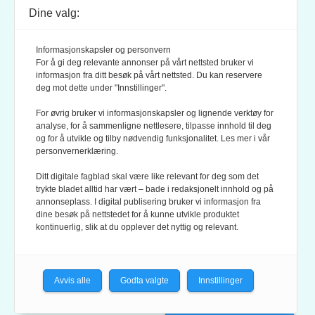
Dine valg:
POSTADRESSE:
POSTBOKS 9007 GRØNLAND
Informasjonskapsler og personvern
0133 OSLO
For å gi deg relevante annonser på vårt nettsted bruker vi
informasjon fra ditt besøk på vårt nettsted. Du kan reservere
deg mot dette under "Innstillinger".
LES OGSÅ:
KONTEKSTS PERSONVERN-POLICY
For øvrig bruker vi informasjonskapsler og lignende verktøy for
analyse, for å sammenligne nettlesere, tilpasse innhold til deg
og for å utvikle og tilby nødvendig funksjonalitet. Les mer i vår
personvernerklæring.
Ditt digitale fagblad skal være like relevant for deg som det
trykte bladet alltid har vært – bade i redaksjonelt innhold og på
annonseplass. I digital publisering bruker vi informasjon fra
dine besøk på nettstedet for å kunne utvikle produktet
KONTEKST ER MEDLEM AV FAGPRESSEN OG
kontinuerlig, slik at du opplever det nyttig og relevant.
NORSK TIDSSKRIFTFORENING.
REDAKSJONEN FØLGER
REDAKTØRPLAKATEN
OG
VÆR VARSOM-PLAKATEN
Avvis alle
Godta valgte
Innstillinger