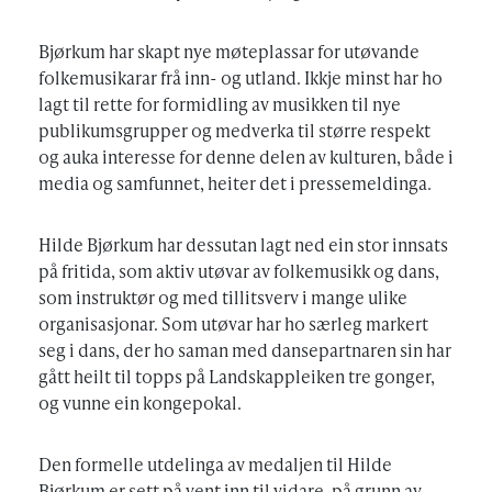
Bjørkum har skapt nye møteplassar for utøvande
folkemusikarar frå inn- og utland. Ikkje minst har ho
lagt til rette for formidling av musikken til nye
publikumsgrupper og medverka til større respekt
og auka interesse for denne delen av kulturen, både i
media og samfunnet, heiter det i pressemeldinga.
Hilde Bjørkum har dessutan lagt ned ein stor innsats
på fritida, som aktiv utøvar av folkemusikk og dans,
som instruktør og med tillitsverv i mange ulike
organisasjonar. Som utøvar har ho særleg markert
seg i dans, der ho saman med dansepartnaren sin har
gått heilt til topps på Landskappleiken tre gonger,
og vunne ein kongepokal.
Den formelle utdelinga av medaljen til Hilde
Bjørkum er sett på vent inn til vidare, på grunn av