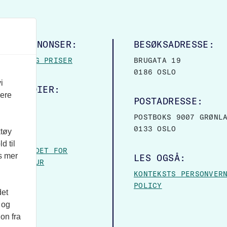
LINGSANNONSER:
BESØKSADRESSE:
MASJON OG PRISER
BRUGATA 19
0186 OSLO
i
ALE MEDIER:
vere
POSTADRESSE:
OOK
POSTBOKS 9007 GRØNL
0133 OSLO
ktøy
VER:
d til
– FORBUNDET FOR
es mer
LES OGSÅ:
 OG KULTUR
KONTEKSTS PERSONVER
POLICY
det
 og
on fra