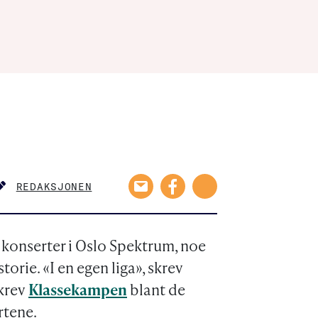
REDAKSJONEN
AUTHOR
 konserter i Oslo Spektrum, noe
orie. «I en egen liga», skrev
skrev
Klassekampen
blant de
rtene.