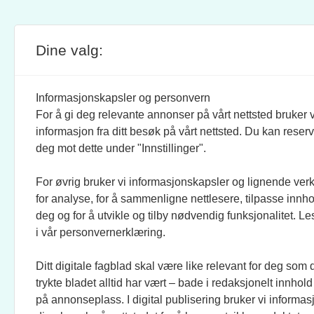
Dine valg:
SITE FOOTER
ANSVARLIG REDAKTØR:
STIL
BRAND BARSTEIN
INFOR
Informasjonskapsler og personvern
For å gi deg relevante annonser på vårt nettsted bruker v
JOURNALISTER:
SOSI
informasjon fra ditt besøk på vårt nettsted. Du kan reser
EVEN FINSRUD
FACEB
deg mot dette under "Innstillinger".
For øvrig bruker vi informasjonskapsler og lignende ver
BIDRAGSYTERE:
UTGI
for analyse, for å sammenligne nettlesere, tilpasse innhol
MAREN DUAAS, RONJA
CREO 
deg og for å utvikle og tilby nødvendig funksjonalitet. L
SAGSTUEN LARSEN, KNUT
KUNST
i vår personvernerklæring.
LØVÅS, ANLOV PETER
MATHIESEN, JO FOUGNER
Ditt digitale fagblad skal være like relevant for deg som 
SKAANSAR, EINAR STRAY,
trykte bladet alltid har vært – bade i redaksjonelt innhold
TELLEF ØGRIM.
på annonseplass. I digital publisering bruker vi informasj