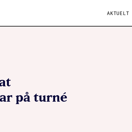
AKTUELT
at
r på turné