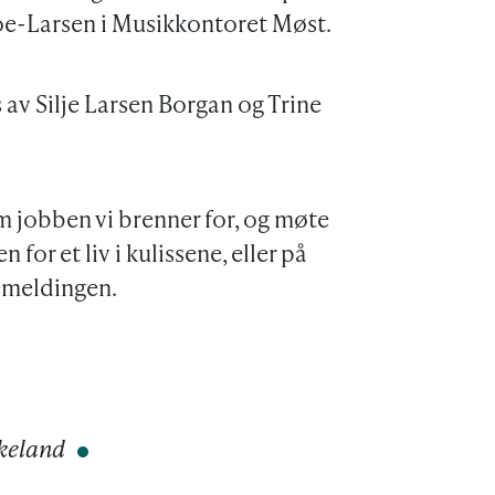
Moe-Larsen i Musikkontoret Møst.
es av Silje Larsen Borgan og Trine
e om jobben vi brenner for, og møte
 for et liv i kulissene, eller på
semeldingen.
keland