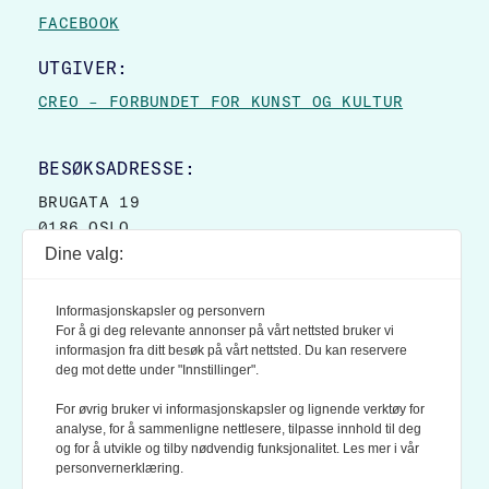
FACEBOOK
UTGIVER:
CREO – FORBUNDET FOR KUNST OG KULTUR
BESØKSADRESSE:
BRUGATA 19
0186 OSLO
Dine valg:
POSTADRESSE:
POSTBOKS 9007 GRØNLAND
Informasjonskapsler og personvern
0133 OSLO
For å gi deg relevante annonser på vårt nettsted bruker vi
informasjon fra ditt besøk på vårt nettsted. Du kan reservere
deg mot dette under "Innstillinger".
LES OGSÅ:
KONTEKSTS PERSONVERN-POLICY
For øvrig bruker vi informasjonskapsler og lignende verktøy for
analyse, for å sammenligne nettlesere, tilpasse innhold til deg
og for å utvikle og tilby nødvendig funksjonalitet. Les mer i vår
personvernerklæring.