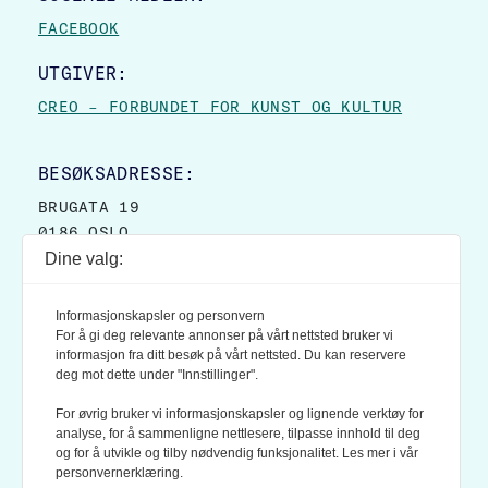
FACEBOOK
UTGIVER:
CREO – FORBUNDET FOR KUNST OG KULTUR
BESØKSADRESSE:
BRUGATA 19
0186 OSLO
Dine valg:
POSTADRESSE:
POSTBOKS 9007 GRØNLAND
Informasjonskapsler og personvern
0133 OSLO
For å gi deg relevante annonser på vårt nettsted bruker vi
informasjon fra ditt besøk på vårt nettsted. Du kan reservere
deg mot dette under "Innstillinger".
LES OGSÅ:
KONTEKSTS PERSONVERN-POLICY
For øvrig bruker vi informasjonskapsler og lignende verktøy for
analyse, for å sammenligne nettlesere, tilpasse innhold til deg
og for å utvikle og tilby nødvendig funksjonalitet. Les mer i vår
personvernerklæring.