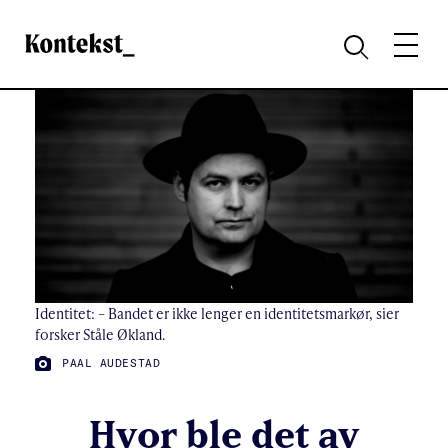
Kontekst
MENY
SØK
Identitet: – Bandet er ikke lenger en identitetsmarkør, sier
forsker Ståle Økland.
FOTO:
PAAL AUDESTAD
Hvor ble det av