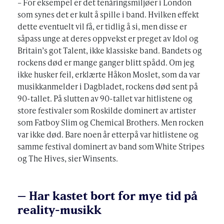
– For eksempel er det tenåringsmiljøer i London
som synes det er kult å spille i band. Hvilken effekt
dette eventuelt vil få, er tidlig å si, men disse er
såpass unge at deres oppvekst er preget av Idol og
Britain’s got Talent, ikke klassiske band. Bandets og
rockens død er mange ganger blitt spådd. Om jeg
ikke husker feil, erklærte Håkon Moslet, som da var
musikkanmelder i Dagbladet, rockens død sent på
90-tallet. På slutten av 90-tallet var hitlistene og
store festivaler som Roskilde dominert av artister
som Fatboy Slim og Chemical Brothers. Men rocken
var ikke død. Bare noen år etterpå var hitlistene og
samme festival dominert av band som White Stripes
og The Hives, sier Winsents.
– Har kastet bort for mye tid på
reality-musikk