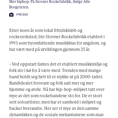
Mer hiphop: På Stovner Rockefabrikk, ifølge Atle
Borgeteien.
FOTO:
PRESSE
Etter noen år som lokal fritidsklubb og
rockeverksted, ble Stovner Rockefabrikk etablert i
1993 som byomfattende musikkhus for ungdom, og
har vært med på utviklingen gjennom 25 år.
– Ved oppstart fantes det et etablert musikkmiljø og
folk sto i kø for å være med. Trenden med mange
band holdt seg helt til et stykke ut på 2000-tallet.
Bandidealet forsvant og folk satt mer og mer
hjemme og øvde. Nå har hip-hop-miljøet tatt over
mye av det som rockebandene sto for. De er stort
sett soloartister, men har et samhold i miljøet og
backer hverandre. Her ser vi mye av den samme
dynamikken og de sosiale mekanismene som man