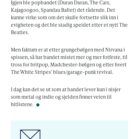
Igjen ble popbandet (Duran Duran, The Cars,
Kajagoogoo, Spandau Ballet) det rådende. Det
kunne virke som om det skulle fortsette slik inn i
evigheten og det ble stadig speidet etter et nytt The
Beatles.
Men faktum er at etter grungebølgen med Nirvana i
spissen, så har bandet mistet mer og mer fotfeste, til
tross for britpop, Madchester-bølgen og etter hvert
The White Stripes’ blues/garage-punk revival.
I dag kan det se ut som at bandet lever kun i nisjer
som metal og indie og sjelden finner veien til
hitlistene.