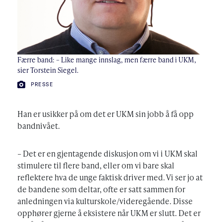
Færre band: – Like mange innslag, men færre band i UKM,
sier Torstein Siegel.
FOTO:
PRESSE
Han er usikker på om det er UKM sin jobb å få opp
bandnivået.
– Det er en gjentagende diskusjon om vi i UKM skal
stimulere til flere band, eller om vi bare skal
reflektere hva de unge faktisk driver med. Vi ser jo at
de bandene som deltar, ofte er satt sammen for
anledningen via kulturskole/videregående. Disse
opphører gjerne å eksistere når UKM er slutt. Det er