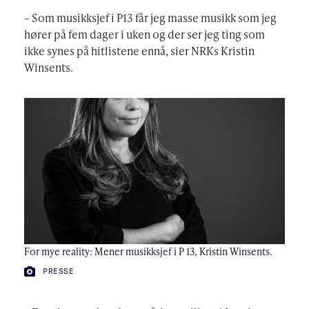
– Som musikksjef i P13 får jeg masse musikk som jeg
hører på fem dager i uken og der ser jeg ting som
ikke synes på hitlistene ennå, sier NRKs Kristin
Winsents.
For mye reality: Mener musikksjef i P 13, Kristin Winsents.
FOTO:
PRESSE