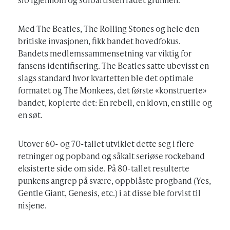
Med The Beatles, The Rolling Stones og hele den
britiske invasjonen, fikk bandet hovedfokus.
Bandets medlemssammensetning var viktig for
fansens identifisering. The Beatles satte ubevisst en
slags standard hvor kvartetten ble det optimale
formatet og The Monkees, det første «konstruerte»
bandet, kopierte det: En rebell, en klovn, en stille og
en søt.
Utover 60- og 70-tallet utviklet dette seg i flere
retninger og popband og såkalt seriøse rockeband
eksisterte side om side. På 80-tallet resulterte
punkens angrep på svære, oppblåste progband (Yes,
Gentle Giant, Genesis, etc.) i at disse ble forvist til
nisjene.