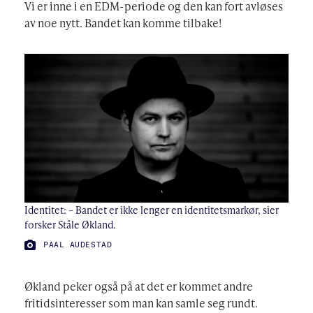
Vi er inne i en EDM-periode og den kan fort avløses
av noe nytt. Bandet kan komme tilbake!
Identitet: – Bandet er ikke lenger en identitetsmarkør, sier
forsker Ståle Økland.
FOTO:
PAAL AUDESTAD
Økland peker også på at det er kommet andre
fritidsinteresser som man kan samle seg rundt.