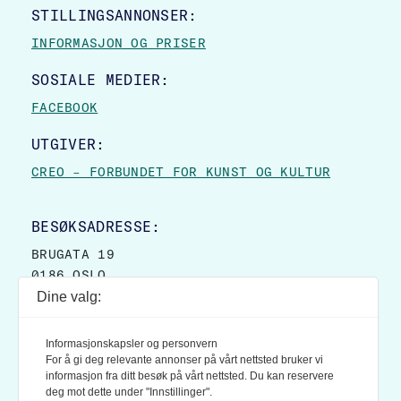
STILLINGSANNONSER:
INFORMASJON OG PRISER
SOSIALE MEDIER:
FACEBOOK
UTGIVER:
CREO – FORBUNDET FOR KUNST OG KULTUR
BESØKSADRESSE:
BRUGATA 19
0186 OSLO
Dine valg:
POSTADRESSE:
POSTBOKS 9007 GRØNLAND
Informasjonskapsler og personvern
0133 OSLO
For å gi deg relevante annonser på vårt nettsted bruker vi
informasjon fra ditt besøk på vårt nettsted. Du kan reservere
deg mot dette under "Innstillinger".
LES OGSÅ: