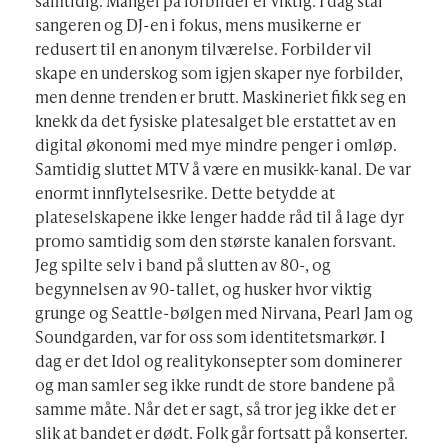
samtidig. Mangel på forbilder er viktig. I dag står
sangeren og DJ-en i fokus, mens musikerne er
redusert til en anonym tilværelse. Forbilder vil
skape en underskog som igjen skaper nye forbilder,
men denne trenden er brutt. Maskineriet fikk seg en
knekk da det fysiske platesalget ble erstattet av en
digital økonomi med mye mindre penger i omløp.
Samtidig sluttet MTV å være en musikk-kanal. De var
enormt innflytelsesrike. Dette betydde at
plateselskapene ikke lenger hadde råd til å lage dyr
promo samtidig som den største kanalen forsvant.
Jeg spilte selv i band på slutten av 80-, og
begynnelsen av 90-tallet, og husker hvor viktig
grunge og Seattle-bølgen med Nirvana, Pearl Jam og
Soundgarden, var for oss som identitetsmarkør. I
dag er det Idol og realitykonsepter som dominerer
og man samler seg ikke rundt de store bandene på
samme måte. Når det er sagt, så tror jeg ikke det er
slik at bandet er dødt. Folk går fortsatt på konserter.