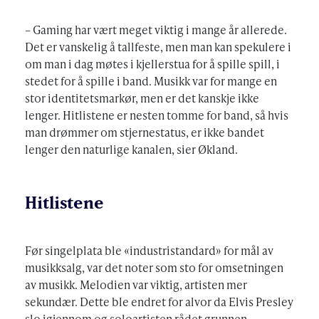
– Gaming har vært meget viktig i mange år allerede.
Det er vanskelig å tallfeste, men man kan spekulere i
om man i dag møtes i kjellerstua for å spille spill, i
stedet for å spille i band. Musikk var for mange en
stor identitetsmarkør, men er det kanskje ikke
lenger. Hitlistene er nesten tomme for band, så hvis
man drømmer om stjernestatus, er ikke bandet
lenger den naturlige kanalen, sier Økland.
Hitlistene
Før singelplata ble «industristandard» for mål av
musikksalg, var det noter som sto for omsetningen
av musikk. Melodien var viktig, artisten mer
sekundær. Dette ble endret for alvor da Elvis Presley
slo igjennom og soloartisten rådet grunnen.