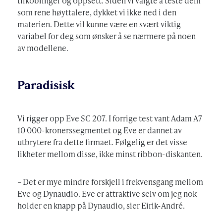
tilkoblinger og oppsett. Siden vi valgte å teste dem
som rene høyttalere, dykket vi ikke ned i den
materien. Dette vil kunne være en svært viktig
variabel for deg som ønsker å se nærmere på noen
av modellene.
Paradisisk
Vi rigger opp Eve SC 207. I forrige test vant Adam A7
10 000-kronerssegmentet og Eve er dannet av
utbrytere fra dette firmaet. Følgelig er det visse
likheter mellom disse, ikke minst ribbon-diskanten.
– Det er mye mindre forskjell i frekvensgang mellom
Eve og Dynaudio. Eve er attraktive selv om jeg nok
holder en knapp på Dynaudio, sier Eirik-André.