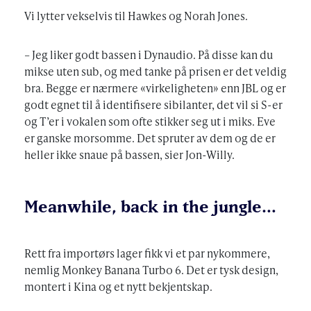
Vi lytter vekselvis til Hawkes og Norah Jones.
– Jeg liker godt bassen i Dynaudio. På disse kan du
mikse uten sub, og med tanke på prisen er det veldig
bra. Begge er nærmere «virkeligheten» enn JBL og er
godt egnet til å identifisere sibilanter, det vil si S-er
og T’er i vokalen som ofte stikker seg ut i miks. Eve
er ganske morsomme. Det spruter av dem og de er
heller ikke snaue på bassen, sier Jon-Willy.
Meanwhile, back in the jungle…
Rett fra importørs lager fikk vi et par nykommere,
nemlig Monkey Banana Turbo 6. Det er tysk design,
montert i Kina og et nytt bekjentskap.