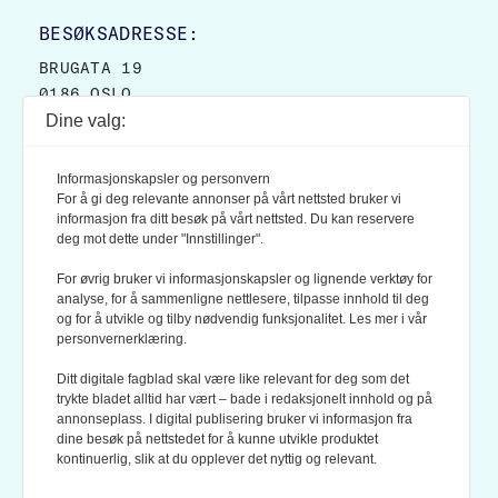
BESØKSADRESSE:
BRUGATA 19
0186 OSLO
Dine valg:
POSTADRESSE:
POSTBOKS 9007 GRØNLAND
Informasjonskapsler og personvern
0133 OSLO
For å gi deg relevante annonser på vårt nettsted bruker vi
informasjon fra ditt besøk på vårt nettsted. Du kan reservere
deg mot dette under "Innstillinger".
LES OGSÅ:
KONTEKSTS PERSONVERN-POLICY
For øvrig bruker vi informasjonskapsler og lignende verktøy for
analyse, for å sammenligne nettlesere, tilpasse innhold til deg
og for å utvikle og tilby nødvendig funksjonalitet. Les mer i vår
personvernerklæring.
Ditt digitale fagblad skal være like relevant for deg som det
trykte bladet alltid har vært – bade i redaksjonelt innhold og på
annonseplass. I digital publisering bruker vi informasjon fra
dine besøk på nettstedet for å kunne utvikle produktet
KONTEKST ER MEDLEM AV FAGPRESSEN OG
kontinuerlig, slik at du opplever det nyttig og relevant.
NORSK TIDSSKRIFTFORENING.