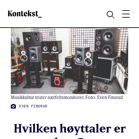
Kontekst
MENY
SØK
Musikkultur tester nærfeltsmonitorer. Foto: Even Finsrud.
FOTO:
EVEN FINSRUD
Hvilken høyttaler er