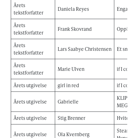
Årets
Daniela Reyes
Engangsd
tekstforfatter
Årets
Frank Skovrand
Opphøret
tekstforfatter
Årets
Lars Saabye Christensen
Et snev a
tekstforfatter
Årets
Marie Ulven
if I could
tekstforfatter
Årets utgivelse
girl in red
if I could
KLIPP ME
Årets utgivelse
Gabrielle
MEG SA
Årets utgivelse
Stig Brenner
Hvite Due
Steamdom
Årets utgivelse
Ola Kvernberg
Hypogea