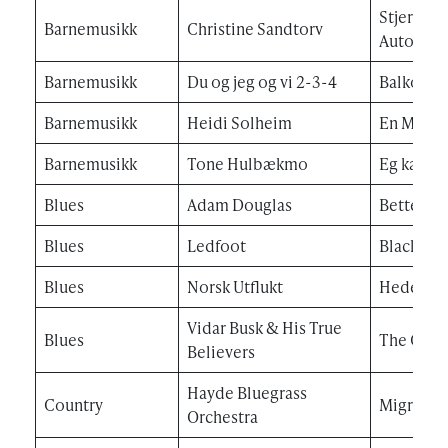
Stjernetel
Barnemusikk
Christine Sandtorv
Automagi
Barnemusikk
Du og jeg og vi 2-3-4
Balkongf
Barnemusikk
Heidi Solheim
En Meter 
Barnemusikk
Tone Hulbækmo
Eg kan
Blues
Adam Douglas
Better An
Blues
Ledfoot
Black Val
Blues
Norsk Utflukt
Heder & 
Vidar Busk & His True
Blues
The Civil
Believers
Hayde Bluegrass
Country
Migrants
Orchestra