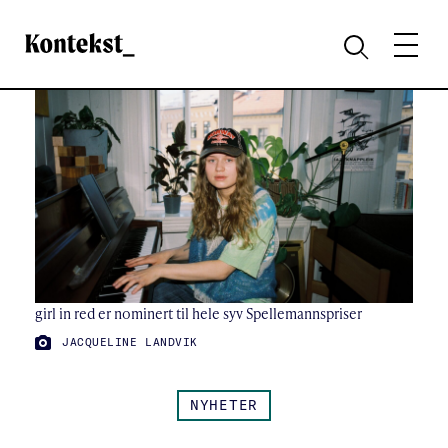
Kontekst
MENY
SØK
girl in red er nominert til hele syv Spellemannspriser
FOTO:
JACQUELINE LANDVIK
NYHETER