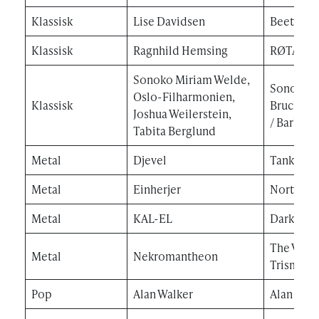
Klassisk
Lise Davidsen
Beethove
Klassisk
Ragnhild Hemsing
RØTA
Sonoko Miriam Welde,
Sonoko M
Oslo-Filharmonien,
Klassisk
Bruch / V
Joshua Weilerstein,
/ Barber
Tabita Berglund
Metal
Djevel
Tanker so
Metal
Einherjer
North Sta
Metal
KAL-EL
Dark Maj
The Visio
Metal
Nekromantheon
Trismegi
Pop
Alan Walker
Alan Walk