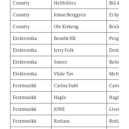
Country
Hellbillies
Blå dag
Country
Johan Berggren
Ei hytte 
Country
Ole Kirkeng
Rocking 
Elektronika
Bendik HK
Progress
Elektronika
Jerry Folk
Dotted R
Elektronika
Smerz
Believer
Elektronika
Vilde Tuv
Melting 
Festmusikk
Carina Dahl
Carina Da
Festmusikk
Hagle
Hagle 20
Festmusikk
JONE
Livet på
Festmusikk
Rotlaus
Rotlaus 2