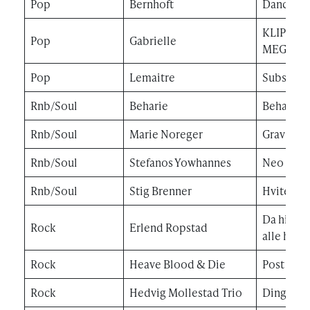
Pop
Bernhoft
Dancing 
KLIPP ME
Pop
Gabrielle
MEG SA
Pop
Lemaitre
Substella
Rnb/Soul
Beharie
Beharie /
Rnb/Soul
Marie Noreger
Gravity
Rnb/Soul
Stefanos Yowhannes
Neo Noir
Rnb/Soul
Stig Brenner
Hvite Due
Da himme
Rock
Erlend Ropstad
alle hunde
Rock
Heave Blood & Die
Post Peo
Rock
Hedvig Mollestad Trio
Ding dong