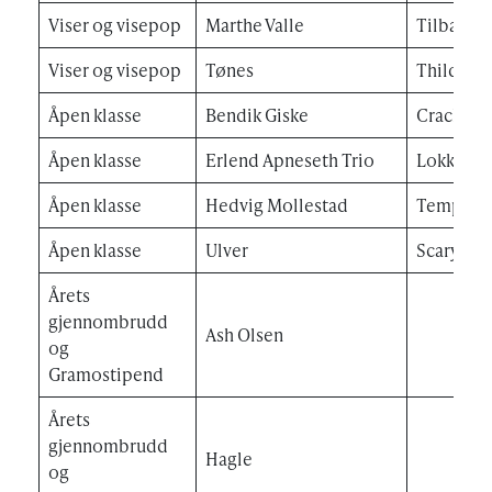
Viser og visepop
Marthe Valle
Tilbakest
Viser og visepop
Tønes
Thilda Bø
Åpen klasse
Bendik Giske
Cracks
Åpen klasse
Erlend Apneseth Trio
Lokk
Åpen klasse
Hedvig Mollestad
Tempest 
Åpen klasse
Ulver
Scary Mu
Årets
gjennombrudd
Ash Olsen
og
Gramostipend
Årets
gjennombrudd
Hagle
og