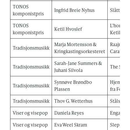
TONOS
Ingfrid Breie Nyhus
Slåttepia
komponistpris
TONOS
L’homme 
Ketil Hvoslef
komponistpris
Ketil Hvo
Marja Mortensson &
Raajroe –
Tradisjonsmusikk
Kringkastingsorkesteret
Caravan
Sarah-Jane Summers &
Tradisjonsmusikk
The Smok
Juhani Silvola
Synnøve Brøndbo
Hjemve – 
Tradisjonsmusikk
Plassen
fra Follda
Tradisjonsmusikk
Thov G. Wetterhus
Stålslått
Viser og visepop
Daniela Reyes
Engangsd
Viser og visepop
Eva Weel Skram
Sleppe t