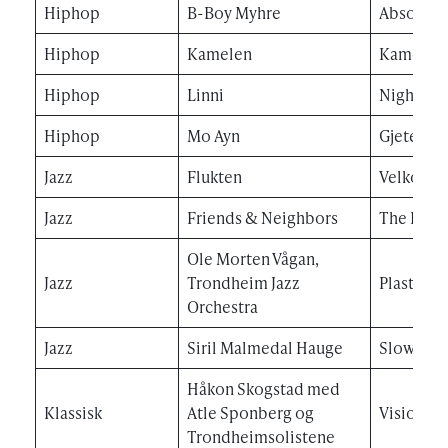
Hiphop
B-Boy Myhre
Absolute
Hiphop
Kamelen
Kamelen 
Hiphop
Linni
Nightrid
Hiphop
Mo Ayn
Gjeter
Jazz
Flukten
Velkomm
Jazz
Friends & Neighbors
The Earth
Ole Morten Vågan,
Jazz
Trondheim Jazz
Plastic W
Orchestra
Jazz
Siril Malmedal Hauge
Slowly, s
Håkon Skogstad med
Klassisk
Atle Sponberg og
Visions o
Trondheimsolistene