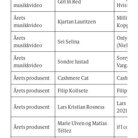
Girl In Red
musikkvideo
Hvistend
Årets
Million (
Kjartan Lauritzen
musikkvideo
Kopperu
Årets
Only Whe
Sei Selina
musikkvideo
(Niels Wi
Årets
Sorry (fea
Sondre Justad
musikkvideo
Vargas & 
Årets produsent
Cashmere Cat
Cashmere
Årets produsent
Filip Kollsete
Filip Kol
Lars Kris
Årets produsent
Lars Kristian Rosness
2021
Marie Ulven og Matias
Årets produsent
if I could
Téllez