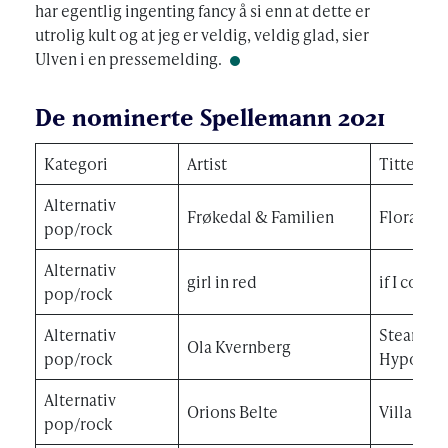
har egentlig ingenting fancy å si enn at dette er
utrolig kult og at jeg er veldig, veldig glad, sier
Ulven i en pressemelding.
De nominerte Spellemann 2021
Kategori
Artist
Tittel
Alternativ
Frøkedal & Familien
Flora
pop/rock
Alternativ
girl in red
if I could
pop/rock
Alternativ
Steamdom
Ola Kvernberg
pop/rock
Hypogea
Alternativ
Orions Belte
Villa Amo
pop/rock