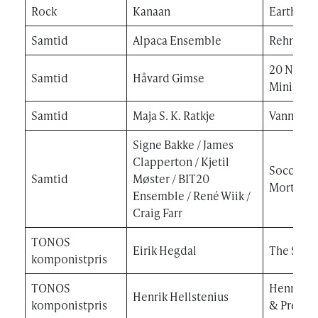
Rock
Kanaan
Earthbo
Samtid
Alpaca Ensemble
Rehnqvis
20 Norwe
Samtid
Håvard Gimse
Miniatur
Samtid
Maja S. K. Ratkje
Vannstan
Signe Bakke / James
Clapperton / Kjetil
Soccorsi:
Samtid
Møster / BIT20
Morten E
Ensemble / René Wiik /
Craig Farr
TONOS
Eirik Hegdal
The Sky 
komponistpris
TONOS
Henrik He
Henrik Hellstenius
komponistpris
& Presen