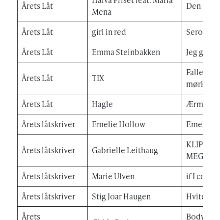
Årets Låt
Den fines
Mena
Årets Låt
girl in red
Serotoni
Årets Låt
Emma Steinbakken
Jeg glemm
Fallen Ang
Årets Låt
TIX
mørket
Årets Låt
Hagle
Ærmen i
Årets låtskriver
Emelie Hollow
Emelie H
KLIPP ME
Årets låtskriver
Gabrielle Leithaug
MEG SA
Årets låtskriver
Marie Ulven
if I could
Årets låtskriver
Stig Joar Haugen
Hvite Due
Årets
Body & M