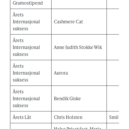
Gramostipend
Årets
Internasjonal
Cashmere Cat
suksess
Årets
Internasjonal
Anne Judith Stokke Wik
suksess
Årets
Internasjonal
Aurora
suksess
Årets
Internasjonal
Bendik Giske
suksess
Årets Låt
Chris Holsten
Smilet i d
Halva Priset feat. Maria