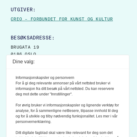
UTGIVER:
CREO – FORBUNDET FOR KUNST OG KULTUR
BESØKSADRESSE:
BRUGATA 19
0186 OSLO
Dine valg:
POSTADRESSE:
POSTBOKS 9007 GRØNLAND
Informasjonskapsler og personvern
0133 OSLO
For å gi deg relevante annonser på vårt nettsted bruker vi
informasjon fra ditt besøk på vårt nettsted. Du kan reservere
deg mot dette under "Innstillinger".
LES OGSÅ:
KONTEKSTS PERSONVERN-POLICY
For øvrig bruker vi informasjonskapsler og lignende verktøy for
analyse, for å sammenligne nettlesere, tilpasse innhold til deg
og for å utvikle og tilby nødvendig funksjonalitet. Les mer i vår
personvernerklæring.
Ditt digitale fagblad skal være like relevant for deg som det