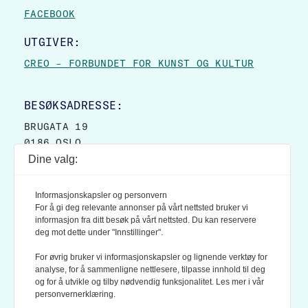
FACEBOOK
UTGIVER:
CREO – FORBUNDET FOR KUNST OG KULTUR
BESØKSADRESSE:
BRUGATA 19
0186 OSLO
Dine valg:
POSTADRESSE:
POSTBOKS 9007 GRØNLAND
Informasjonskapsler og personvern
0133 OSLO
For å gi deg relevante annonser på vårt nettsted bruker vi
informasjon fra ditt besøk på vårt nettsted. Du kan reservere
deg mot dette under "Innstillinger".
LES OGSÅ:
KONTEKSTS PERSONVERN-POLICY
For øvrig bruker vi informasjonskapsler og lignende verktøy for
analyse, for å sammenligne nettlesere, tilpasse innhold til deg
og for å utvikle og tilby nødvendig funksjonalitet. Les mer i vår
personvernerklæring.