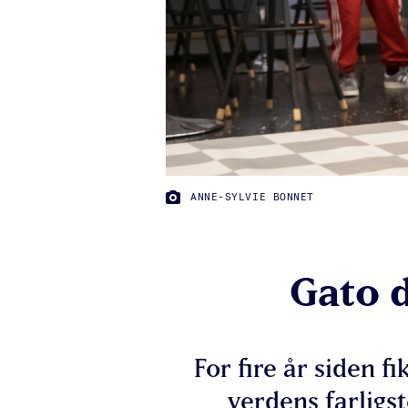
FOTO:
ANNE-SYLVIE BONNET
Gato d
For fire år siden f
verdens farligs