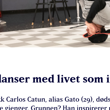
anser med livet som 
ikk Carlos Catun, alias Gato (29), død
te gjenger. Grunnen? Han inspirerer u