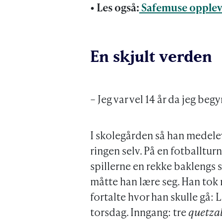
• Les også:
Safemuse oppleve
En skjult verden
– Jeg var vel 14 år da jeg beg
I skolegården så han medelev
ringen selv. På en fotballturn
spillerne en rekke baklengs 
måtte han lære seg. Han tok 
fortalte hvor han skulle gå:
torsdag. Inngang: tre
quetza