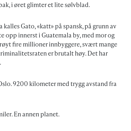
bak, i øret glimter et lite sølvblad.
kalles Gato, «katt» på spansk, på grunn av
e opp innerst i Guatemala by, med mor og
drøyt fire millioner innbyggere, svært mange
kriminalitetsraten er brutalt høy. Det har
.
 Oslo. 9200 kilometer med trygg avstand fra
smiler. En annen planet.