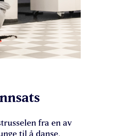
innsats
strusselen fra en av
nge til å danse.