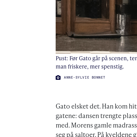
Pust: Før Gato går på scenen, te
man friskere, mer spenstig.
FOTO:
ANNE-SYLVIE BONNET
Gato elsket det. Han kom hit j
gatene: dansen trengte plass,
med. Morens gamle madrass b
seg på saltoer. På kveldene 