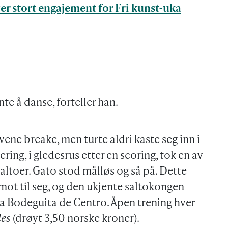
r stort engajement for Fri kunst-uka
ynte å danse, forteller han.
ene breake, men turte aldri kaste seg inn i
ering, i gledesrus etter en scoring, tok en av
saltoer. Gato stod målløs og så på. Dette
mot til seg, og den ukjente saltokongen
 La Bodeguita de Centro. Åpen trening hver
les
(drøyt 3,50 norske kroner).