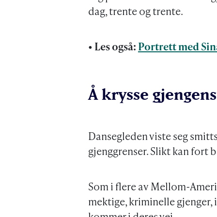
dag, trente og trente.
• Les også:
Portrett med Sin
Å krysse gjengens
Dansegleden viste seg smitt
gjenggrenser. Slikt kan fort b
Som i flere av Mellom-Amer
mektige, kriminelle gjenger,
kommer i deres vei.