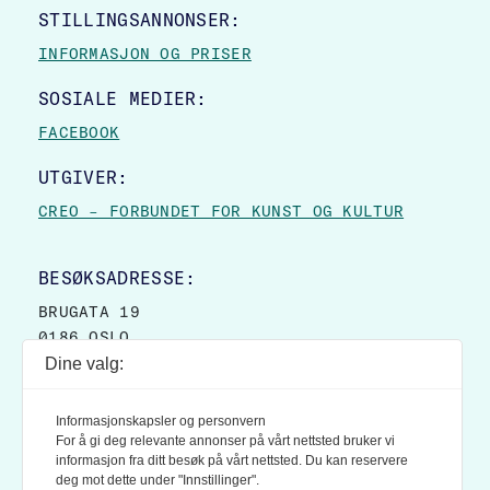
STILLINGSANNONSER:
INFORMASJON OG PRISER
SOSIALE MEDIER:
FACEBOOK
UTGIVER:
CREO – FORBUNDET FOR KUNST OG KULTUR
BESØKSADRESSE:
BRUGATA 19
0186 OSLO
Dine valg:
POSTADRESSE:
POSTBOKS 9007 GRØNLAND
Informasjonskapsler og personvern
0133 OSLO
For å gi deg relevante annonser på vårt nettsted bruker vi
informasjon fra ditt besøk på vårt nettsted. Du kan reservere
deg mot dette under "Innstillinger".
LES OGSÅ: