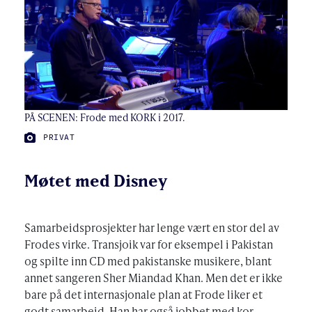
PÅ SCENEN: Frode med KORK i 2017.
FOTO:
PRIVAT
Møtet med Disney
Samarbeidsprosjekter har lenge vært en stor del av
Frodes virke. Transjoik var for eksempel i Pakistan
og spilte inn CD med pakistanske musikere, blant
annet sangeren Sher Miandad Khan. Men det er ikke
bare på det internasjonale plan at Frode liker et
godt samarbeid. Han har også jobbet med kor,