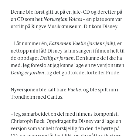
Denne ble først gitt ut på en jule-CD og deretter på
en CD som het
Norwegian Voices
– en plate som var
utstilt på Ringve Musikkmuseum. Dit kom Disney.
– Låt nummer én,
Eatnemen Vuelie (jordens joik)
, er
nettopp min låt! Disney la inn sangen i filmen helt til
de oppdaget
Deilig er jorden
. Den kunne de ikke ha
med. Jeg foreslo at jeg kunne lage en ny versjon uten
Deilig er jorden
, og det godtok de, forteller Frode.
Nyversjonen ble kalt bare
Vuelie
, og ble spilt inn i
Trondheim med Cantus.
– Jeg samarbeidet en del med filmens komponist,
Christoph Beck. Oppdraget fra Disney var å lage en
versjon som var helt forskjellig fra den de hørte på
CD-en, men som låt helt likt, og da måtte vi klø oss