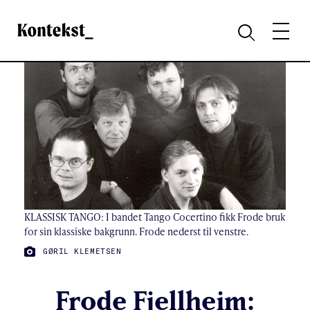
Kontekst
MENY
SØK
KLASSISK TANGO: I bandet Tango Cocertino fikk Frode bruk
for sin klassiske bakgrunn. Frode nederst til venstre.
FOTO:
GØRIL KLEMETSEN
Frode Fjellheim: