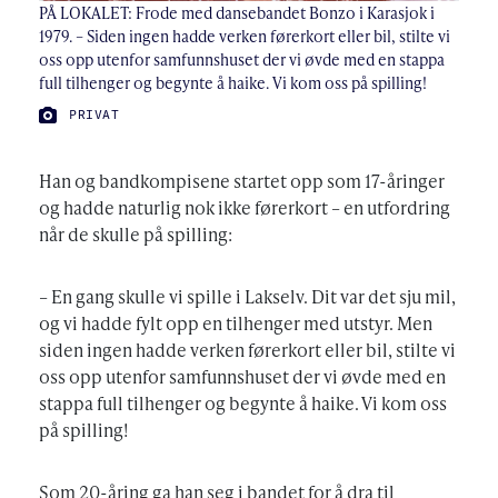
PÅ LOKALET: Frode med dansebandet Bonzo i Karasjok i
1979. – Siden ingen hadde verken førerkort eller bil, stilte vi
oss opp utenfor samfunnshuset der vi øvde med en stappa
full tilhenger og begynte å haike. Vi kom oss på spilling!
FOTO:
PRIVAT
Han og bandkompisene startet opp som 17-åringer
og hadde naturlig nok ikke førerkort – en utfordring
når de skulle på spilling:
– En gang skulle vi spille i Lakselv. Dit var det sju mil,
og vi hadde fylt opp en tilhenger med utstyr. Men
siden ingen hadde verken førerkort eller bil, stilte vi
oss opp utenfor samfunnshuset der vi øvde med en
stappa full tilhenger og begynte å haike. Vi kom oss
på spilling!
Som 20-åring ga han seg i bandet for å dra til