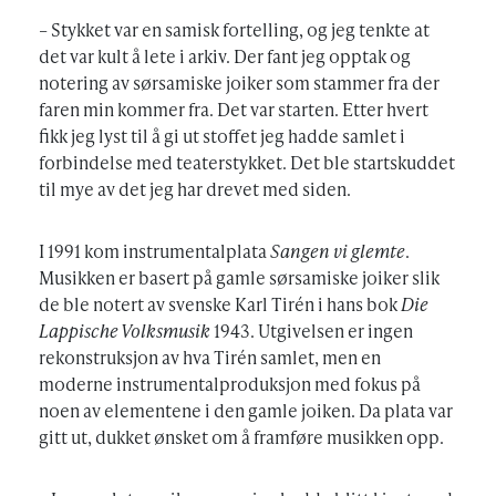
– Stykket var en samisk fortelling, og jeg tenkte at
det var kult å lete i arkiv. Der fant jeg opptak og
notering av sørsamiske joiker som stammer fra der
faren min kommer fra. Det var starten. Etter hvert
fikk jeg lyst til å gi ut stoffet jeg hadde samlet i
forbindelse med teaterstykket. Det ble startskuddet
til mye av det jeg har drevet med siden.
I 1991 kom instrumentalplata
Sangen vi glemte
.
Musikken er basert på gamle sørsamiske joiker slik
de ble notert av svenske Karl Tirén i hans bok
Die
Lappische Volksmusik
1943. Utgivelsen er ingen
rekonstruksjon av hva Tirén samlet, men en
moderne instrumentalproduksjon med fokus på
noen av elementene i den gamle joiken. Da plata var
gitt ut, dukket ønsket om å framføre musikken opp.