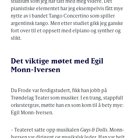
studium som jeg har tatt med meg videre. Det
pianistiske elementet har jeg eksempelvis fått mye
nytte av i bandet Tango Concertino som spiller
argentinsk tango. Men etter studiet gikk jeg ganske
fort over til et oppsett med elpiano og synther og
slikt.
Det viktige møtet med Egil
Monn-Iversen
Da Frode var ferdigstudert, fikk han jobb på
Trøndelag Teater som musiker. I en trang, stappfull
orkestergrav, møtte han en som kom til å bety mye:
Egil Monn-Iversen.
– Teateret satte opp musikalen
Guys & Dolls
. Monn-
Iversen var dirigent og musikalsk leder. Han var helt