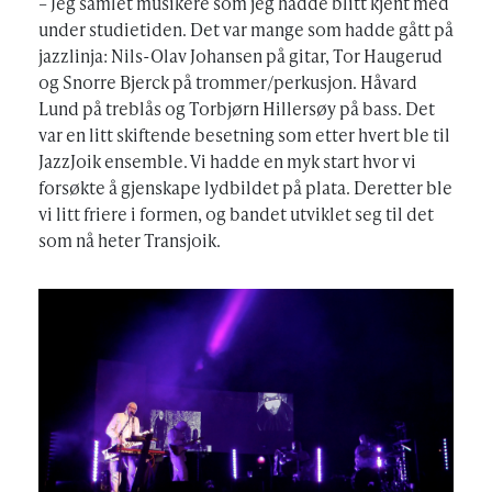
– Jeg samlet musikere som jeg hadde blitt kjent med
under studietiden. Det var mange som hadde gått på
jazzlinja: Nils-Olav Johansen på gitar, Tor Haugerud
og Snorre Bjerck på trommer/perkusjon. Håvard
Lund på treblås og Torbjørn Hillersøy på bass. Det
var en litt skiftende besetning som etter hvert ble til
JazzJoik ensemble. Vi hadde en myk start hvor vi
forsøkte å gjenskape lydbildet på plata. Deretter ble
vi litt friere i formen, og bandet utviklet seg til det
som nå heter Transjoik.