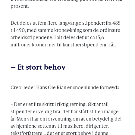
prosent.
Det deles ut fem flere langvarige stipender: fra 485
til 490, med samme kroneøkning som de ordinære
arbeidsstipendene. I alt deles det ut ca 15,6
millioner kroner mer til kunstnerstipend enn i år.
– Et stort behov
Creo-leder Hans Ole Rian er «noenlunde fornøyd».
– Det er et lite skritt i riktig retning. Økt antall
stipender er veldig bra, det har stått stille i mange
år. Men vi har en forventning om at en betydelig del
av hjemlene settes av til musikere, dirigenter,
tekstforfattere… det er et stort behov i denne