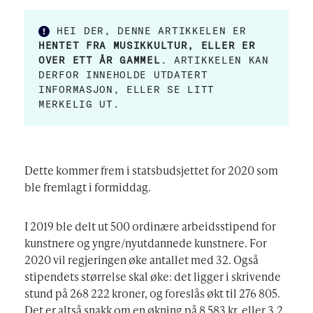
HEI DER, DENNE ARTIKKELEN ER
HENTET FRA MUSIKKULTUR, ELLER ER
OVER ETT ÅR GAMMEL
. ARTIKKELEN KAN
DERFOR INNEHOLDE UTDATERT
INFORMASJON, ELLER SE LITT
MERKELIG UT.
Dette kommer frem i statsbudsjettet for 2020 som
ble fremlagt i formiddag.
I 2019 ble delt ut 500 ordinære arbeidsstipend for
kunstnere og yngre/nyutdannede kunstnere. For
2020 vil regjeringen øke antallet med 32. Også
stipendets størrelse skal øke: det ligger i skrivende
stund på 268 222 kroner, og foreslås økt til 276 805.
Det er altså snakk om en økning på 8 583 kr, eller 3,2