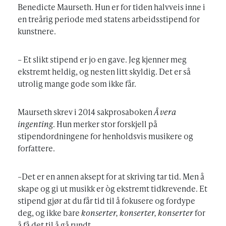
Benedicte Maurseth. Hun er for tiden halvveis inne i
en treårig periode med statens arbeidsstipend for
kunstnere.
– Et slikt stipend er jo en gave. Jeg kjenner meg
ekstremt heldig, og nesten litt skyldig. Det er så
utrolig mange gode som ikke får.
Maurseth skrev i 2014 sakprosaboken
Å vera
ingenting
. Hun merker stor forskjell på
stipendordningene for henholdsvis musikere og
forfattere.
–Det er en annen aksept for at skriving tar tid. Men å
skape og gi ut musikk er òg ekstremt tidkrevende. Et
stipend gjør at du får tid til å fokusere og fordype
deg, og ikke bare
konserter, konserter, konserter
for
å få det til å gå rundt.