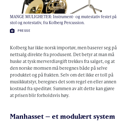
MANGE MULIGHETER: Instrument- og mutestativ festet på
stol og notestativ, fra Kolberg Percussion.
FOTO:
PRESSE
Kolberg har ikke norsk importør, men baserer seg på
nettsalg direkte fra produsent. Det betyr at man må
huske at tysk merverdiavgift trekkes fra salget, og at
den norske momsen må beregnes både på selve
produktet og på frakten. Selv om det ikke er toll på
musikkutstyr, beregnes det som regel en eller annen
kostnad fra speditør. Summen av alt dette kan gjøre
at prisen blir forholdsvis høy.
Manhasset – et modulært system