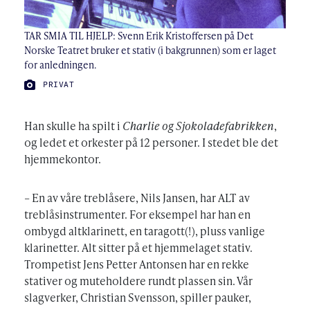
TAR SMIA TIL HJELP: Svenn Erik Kristoffersen på Det
Norske Teatret bruker et stativ (i bakgrunnen) som er laget
for anledningen.
FOTO:
PRIVAT
Han skulle ha spilt i
Charlie og Sjokoladefabrikken
,
og ledet et orkester på 12 personer. I stedet ble det
hjemmekontor.
– En av våre treblåsere, Nils Jansen, har ALT av
treblåsinstrumenter. For eksempel har han en
ombygd altklarinett, en taragott(!), pluss vanlige
klarinetter. Alt sitter på et hjemmelaget stativ.
Trompetist Jens Petter Antonsen har en rekke
stativer og muteholdere rundt plassen sin. Vår
slagverker, Christian Svensson, spiller pauker,