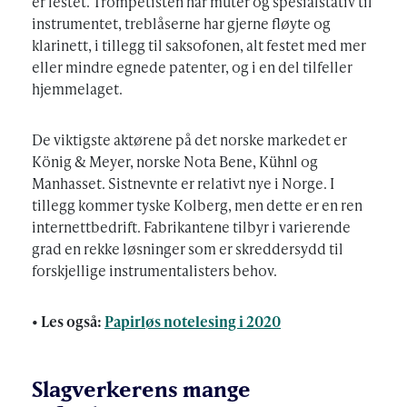
er festet. Trompetisten har muter og spesialstativ til
instrumentet, treblåserne har gjerne fløyte og
klarinett, i tillegg til saksofonen, alt festet med mer
eller mindre egnede patenter, og i en del tilfeller
hjemmelaget.
De viktigste aktørene på det norske markedet er
König & Meyer, norske Nota Bene, Kühnl og
Manhasset. Sistnevnte er relativt nye i Norge. I
tillegg kommer tyske Kolberg, men dette er en ren
internettbedrift. Fabrikantene tilbyr i varierende
grad en rekke løsninger som er skreddersydd til
forskjellige instrumentalisters behov.
• Les også:
Papirløs notelesing i 2020
Slagverkerens mange