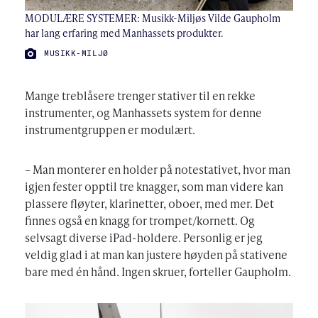
MODULÆRE SYSTEMER: Musikk-Miljøs Vilde Gaupholm
har lang erfaring med Manhassets produkter.
FOTO:
MUSIKK-MILJØ
Mange treblåsere trenger stativer til en rekke
instrumenter, og Manhassets system for denne
instrumentgruppen er modulært.
– Man monterer en holder på notestativet, hvor man
igjen fester opptil tre knagger, som man videre kan
plassere fløyter, klarinetter, oboer, med mer. Det
finnes også en knagg for trompet/kornett. Og
selvsagt diverse iPad-holdere. Personlig er jeg
veldig glad i at man kan justere høyden på stativene
bare med én hånd. Ingen skruer, forteller Gaupholm.