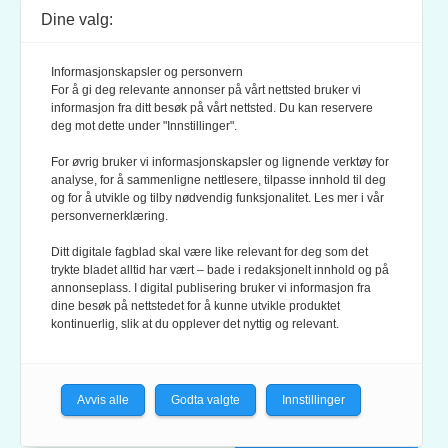
Dine valg:
POSTADRESSE:
POSTBOKS 9007 GRØNLAND
Informasjonskapsler og personvern
0133 OSLO
For å gi deg relevante annonser på vårt nettsted bruker vi
informasjon fra ditt besøk på vårt nettsted. Du kan reservere
deg mot dette under "Innstillinger".
LES OGSÅ:
KONTEKSTS PERSONVERN-POLICY
For øvrig bruker vi informasjonskapsler og lignende verktøy for
analyse, for å sammenligne nettlesere, tilpasse innhold til deg
og for å utvikle og tilby nødvendig funksjonalitet. Les mer i vår
personvernerklæring.
Ditt digitale fagblad skal være like relevant for deg som det
trykte bladet alltid har vært – bade i redaksjonelt innhold og på
annonseplass. I digital publisering bruker vi informasjon fra
dine besøk på nettstedet for å kunne utvikle produktet
KONTEKST ER MEDLEM AV FAGPRESSEN OG
kontinuerlig, slik at du opplever det nyttig og relevant.
NORSK TIDSSKRIFTFORENING.
REDAKSJONEN FØLGER
REDAKTØRPLAKATEN
OG
VÆR VARSOM-PLAKATEN
Avvis alle
Godta valgte
Innstillinger