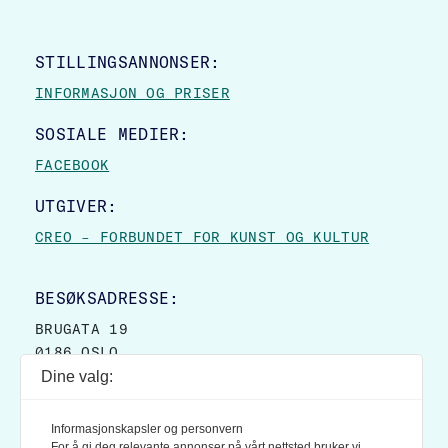
STILLINGSANNONSER:
INFORMASJON OG PRISER
SOSIALE MEDIER:
FACEBOOK
UTGIVER:
CREO – FORBUNDET FOR KUNST OG KULTUR
BESØKSADRESSE:
BRUGATA 19
0186 OSLO
Dine valg:
POSTADRESSE:
POSTBOKS 9007 GRØNLAND
Informasjonskapsler og personvern
0133 OSLO
For å gi deg relevante annonser på vårt nettsted bruker vi