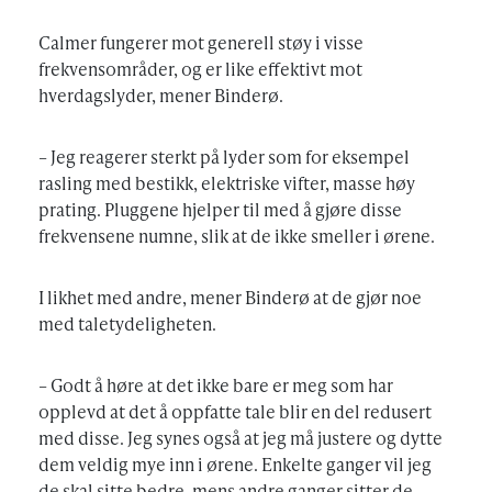
Calmer fungerer mot generell støy i visse
frekvensområder, og er like effektivt mot
hverdagslyder, mener Binderø.
– Jeg reagerer sterkt på lyder som for eksempel
rasling med bestikk, elektriske vifter, masse høy
prating. Pluggene hjelper til med å gjøre disse
frekvensene numne, slik at de ikke smeller i ørene.
I likhet med andre, mener Binderø at de gjør noe
med taletydeligheten.
– Godt å høre at det ikke bare er meg som har
opplevd at det å oppfatte tale blir en del redusert
med disse. Jeg synes også at jeg må justere og dytte
dem veldig mye inn i ørene. Enkelte ganger vil jeg
de skal sitte bedre, mens andre ganger sitter de