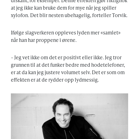
diskant, for eksempel. Denne effekten gjør riktignok
at jeg ikke kan bruke dem for mye når jeg spiller
xylofon. Det blir nesten ubehagelig, forteller Torvik.
Ifølge slagverkeren oppleves lyden mer «samlet»
når han har proppene i ørene.
– Jeg vet ikke om det er positivt eller ikke. Jeg tror
grunnen til at det funker bedre med hodetelefoner,
er at da kan jeg justere volumet selv. Det er som om
effekten er at de rydder opp lydmessig.