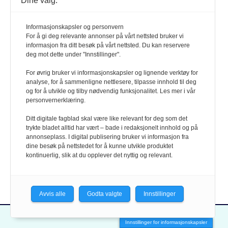
Dine valg:
Informasjonskapsler og personvern
For å gi deg relevante annonser på vårt nettsted bruker vi
informasjon fra ditt besøk på vårt nettsted. Du kan reservere
deg mot dette under "Innstillinger".
For øvrig bruker vi informasjonskapsler og lignende verktøy for
analyse, for å sammenligne nettlesere, tilpasse innhold til deg
og for å utvikle og tilby nødvendig funksjonalitet. Les mer i vår
personvernerklæring.
TESTER
13.03.14
Ditt digitale fagblad skal være like relevant for deg som det
TEST: Digitale kirkeorgler til øving
trykte bladet alltid har vært – bade i redaksjonelt innhold og på
annonseplass. I digital publisering bruker vi informasjon fra
Det å kunne øve på sitt instrument er en utfordring
dine besøk på nettstedet for å kunne utvikle produktet
for mange kirkemusikere. Vi har sett på om et
kontinuerlig, slik at du opplever det nyttig og relevant.
digitalt alternativ kan fungere.
Avvis alle
Godta valgte
Innstillinger
Innstillinger for informasjonskapsler