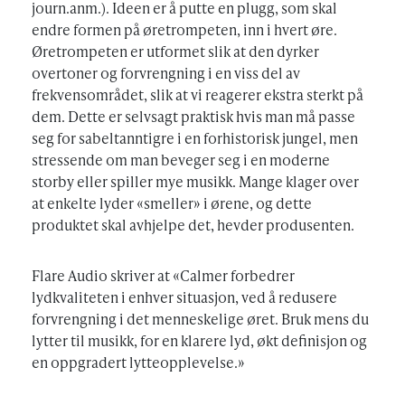
journ.anm.). Ideen er å putte en plugg, som skal
endre formen på øretrompeten, inn i hvert øre.
Øretrompeten er utformet slik at den dyrker
overtoner og forvrengning i en viss del av
frekvensområdet, slik at vi reagerer ekstra sterkt på
dem. Dette er selvsagt praktisk hvis man må passe
seg for sabeltanntigre i en forhistorisk jungel, men
stressende om man beveger seg i en moderne
storby eller spiller mye musikk. Mange klager over
at enkelte lyder «smeller» i ørene, og dette
produktet skal avhjelpe det, hevder produsenten.
Flare Audio skriver at «Calmer forbedrer
lydkvaliteten i enhver situasjon, ved å redusere
forvrengning i det menneskelige øret. Bruk mens du
lytter til musikk, for en klarere lyd, økt definisjon og
en oppgradert lytteopplevelse.»