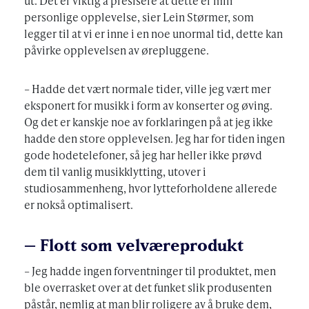
ut. Det er viktig å presisere at dette er min
personlige opplevelse, sier Lein Størmer, som
legger til at vi er inne i en noe unormal tid, dette kan
påvirke opplevelsen av ørepluggene.
– Hadde det vært normale tider, ville jeg vært mer
eksponert for musikk i form av konserter og øving.
Og det er kanskje noe av forklaringen på at jeg ikke
hadde den store opplevelsen. Jeg har for tiden ingen
gode hodetelefoner, så jeg har heller ikke prøvd
dem til vanlig musikklytting, utover i
studiosammenheng, hvor lytteforholdene allerede
er nokså optimalisert.
– Flott som velværeprodukt
– Jeg hadde ingen forventninger til produktet, men
ble overrasket over at det funket slik produsenten
påstår, nemlig at man blir roligere av å bruke dem,