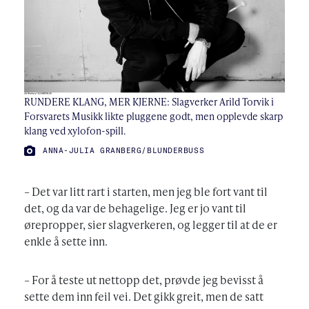
RUNDERE KLANG, MER KJERNE: Slagverker Arild Torvik i
Forsvarets Musikk likte pluggene godt, men opplevde skarp
klang ved xylofon-spill.
FOTO:
ANNA-JULIA GRANBERG/BLUNDERBUSS
– Det var litt rart i starten, men jeg ble fort vant til
det, og da var de behagelige. Jeg er jo vant til
ørepropper, sier slagverkeren, og legger til at de er
enkle å sette inn.
– For å teste ut nettopp det, prøvde jeg bevisst å
sette dem inn feil vei. Det gikk greit, men de satt