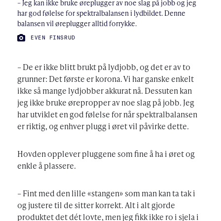
– Jeg kan ikke bruke øreplugger av noe slag på jobb og jeg
har god følelse for spektralbalansen i lydbildet. Denne
balansen vil øreplugger alltid forrykke.
FOTO:
EVEN FINSRUD
– De er ikke blitt brukt på lydjobb, og det er av to
grunner: Det første er korona. Vi har ganske enkelt
ikke så mange lydjobber akkurat nå. Dessuten kan
jeg ikke bruke ørepropper av noe slag på jobb. Jeg
har utviklet en god følelse for når spektralbalansen
er riktig, og enhver plugg i øret vil påvirke dette.
Hovden opplever pluggene som fine å ha i øret og
enkle å plassere.
– Fint med den lille «stangen» som man kan ta tak i
og justere til de sitter korrekt. Alt i alt gjorde
produktet det dét lovte, men jeg fikk ikke ro i sjela i