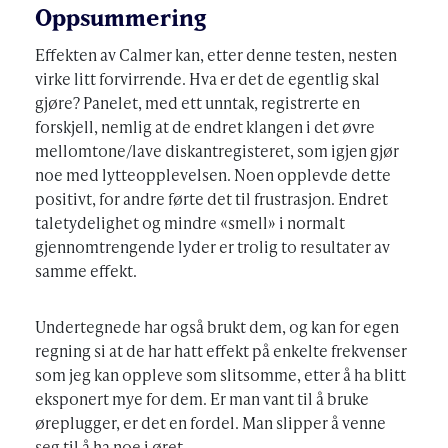
Oppsummering
Effekten av Calmer kan, etter denne testen, nesten
virke litt forvirrende. Hva er det de egentlig skal
gjøre? Panelet, med ett unntak, registrerte en
forskjell, nemlig at de endret klangen i det øvre
mellomtone/lave diskantregisteret, som igjen gjør
noe med lytteopplevelsen. Noen opplevde dette
positivt, for andre førte det til frustrasjon. Endret
taletydelighet og mindre «smell» i normalt
gjennomtrengende lyder er trolig to resultater av
samme effekt.
Undertegnede har også brukt dem, og kan for egen
regning si at de har hatt effekt på enkelte frekvenser
som jeg kan oppleve som slitsomme, etter å ha blitt
eksponert mye for dem. Er man vant til å bruke
øreplugger, er det en fordel. Man slipper å venne
seg til å ha noe i øret.