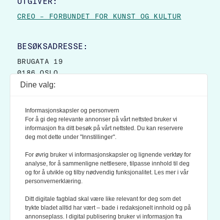
UTGIVER:
CREO – FORBUNDET FOR KUNST OG KULTUR
BESØKSADRESSE:
BRUGATA 19
0186 OSLO
Dine valg:
POSTADRESSE:
POSTBOKS 9007 GRØNLAND
Informasjonskapsler og personvern
0133 OSLO
For å gi deg relevante annonser på vårt nettsted bruker vi
informasjon fra ditt besøk på vårt nettsted. Du kan reservere
deg mot dette under "Innstillinger".
LES OGSÅ:
KONTEKSTS PERSONVERN-POLICY
For øvrig bruker vi informasjonskapsler og lignende verktøy for
analyse, for å sammenligne nettlesere, tilpasse innhold til deg
og for å utvikle og tilby nødvendig funksjonalitet. Les mer i vår
personvernerklæring.
Ditt digitale fagblad skal være like relevant for deg som det
trykte bladet alltid har vært – bade i redaksjonelt innhold og på
annonseplass. I digital publisering bruker vi informasjon fra