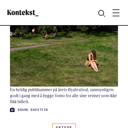
Kontekst
MENY
SØK
En heldig publikummer på årets Øyafestival, sannsynligvis
godt i gang med å bygge fomo for alle sine venner som ikke
fikk billett.
FOTO:
BRAND BARSTEIN
SKISSE