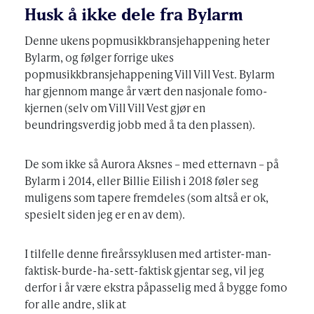
Husk å ikke dele fra Bylarm
Denne ukens popmusikkbransjehappening heter
Bylarm, og følger forrige ukes
popmusikkbransjehappening Vill Vill Vest. Bylarm
har gjennom mange år vært den nasjonale fomo-
kjernen (selv om Vill Vill Vest gjør en
beundringsverdig jobb med å ta den plassen).
De som ikke så Aurora Aksnes – med etternavn – på
Bylarm i 2014, eller Billie Eilish i 2018 føler seg
muligens som tapere fremdeles (som altså er ok,
spesielt siden jeg er en av dem).
I tilfelle denne fireårssyklusen med artister-man-
faktisk-burde-ha-sett-faktisk gjentar seg, vil jeg
derfor i år være ekstra påpasselig med å bygge fomo
for alle andre, slik at