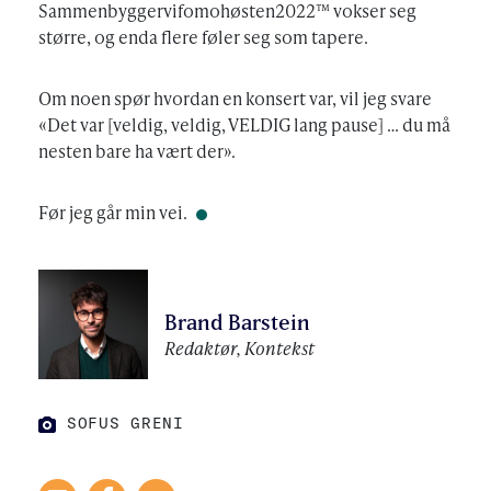
Sammenbyggervifomohøsten2022™ vokser seg
større, og enda flere føler seg som tapere.
Om noen spør hvordan en konsert var, vil jeg svare
«Det var [veldig, veldig, VELDIG lang pause] … du må
nesten bare ha vært der».
Før jeg går min vei.
Brand Barstein
Redaktør, Kontekst
FOTO:
SOFUS GRENI
SOFUS GRENI
FOTO: