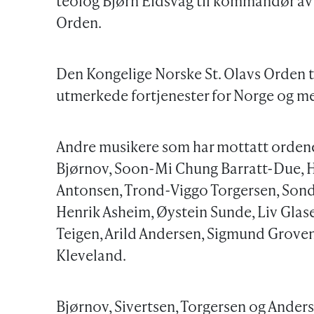
teolog Bjørn Eidsvåg til kommandør av
Orden.
Den Kongelige Norske St. Olavs Orden t
utmerkede fortjenester for Norge og m
Andre musikere som har mottatt ordenen
Bjørnov, Soon-Mi Chung Barratt-Due, H
Antonsen, Trond-Viggo Torgersen, Sondre
Henrik Asheim, Øystein Sunde, Liv Glase
Teigen, Arild Andersen, Sigmund Groven
Kleveland.
Bjørnov, Sivertsen, Torgersen og Ande