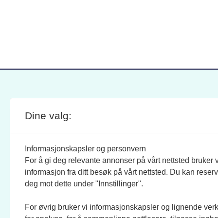
Dine valg:
SITE FOOTER
ANSVARLIG REDAKTØR:
STIL
BRAND BARSTEIN
INFOR
Informasjonskapsler og personvern
For å gi deg relevante annonser på vårt nettsted bruker v
JOURNALISTER:
SOSI
informasjon fra ditt besøk på vårt nettsted. Du kan reser
EVEN FINSRUD
FACEB
deg mot dette under "Innstillinger".
For øvrig bruker vi informasjonskapsler og lignende ver
BIDRAGSYTERE:
UTGI