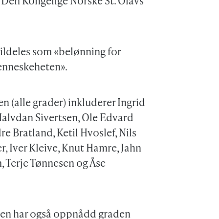
 Den Kongelige Norske St. Olavs
ildeles som «belønning for
enneskeheten».
 (alle grader) inkluderer Ingrid
alvdan Sivertsen, Ole Edvard
 Bratland, Ketil Hvoslef, Nils
r, Iver Kleive, Knut Hamre, Jahn
, Terje Tønnesen og Åse
rsen har også oppnådd graden