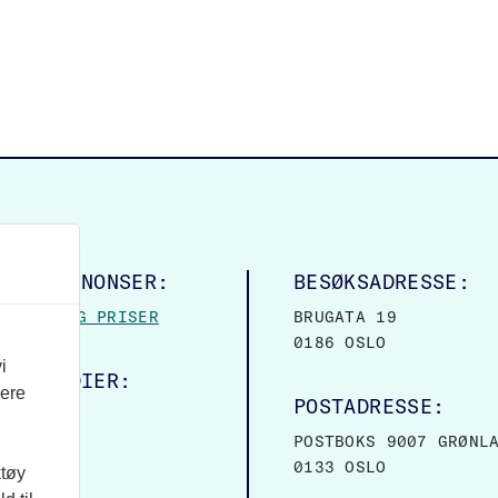
LINGSANNONSER:
BESØKSADRESSE:
MASJON OG PRISER
BRUGATA 19
0186 OSLO
i
ALE MEDIER:
vere
POSTADRESSE:
OOK
POSTBOKS 9007 GRØNL
0133 OSLO
ktøy
VER: