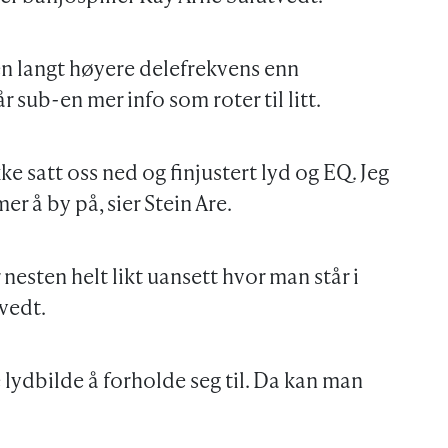
 en langt høyere delefrekvens enn
sub-en mer info som roter til litt.
kke satt oss ned og finjustert lyd og EQ. Jeg
er å by på, sier Stein Are.
 nesten helt likt uansett hvor man står i
tvedt.
e lydbilde å forholde seg til. Da kan man