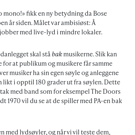
o mono!» fikk en ny betydning da Bose
oen år siden. Målet var ambisiøst: Å
obber med live-lyd i mindre lokaler.
ydanlegget skal stå
bak
musikerne. Slik kan
e for at publikum og musikere får samme
hver musiker ha sin egen søyle og anleggene
likt i opptil 180 grader ut fra søylen. Dette
pptak med band som for eksempel The Doors
dt 1970 vil du se at de spiller med PA-en bak
 med lydsøyler, og når vi vil teste dem,