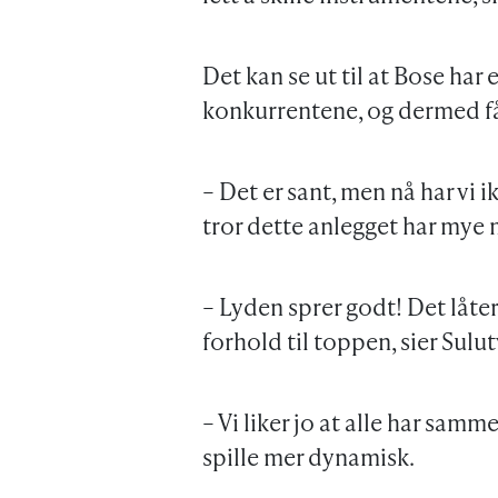
Det kan se ut til at Bose har
konkurrentene, og dermed får 
– Det er sant, men nå har vi i
tror dette anlegget har mye m
– Lyden sprer godt! Det låter
forhold til toppen, sier Sulu
– Vi liker jo at alle har samm
spille mer dynamisk.