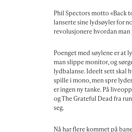
Phil Spectors motto «Back t
lanserte sine lydsøyler for n
revolusjonere hvordan man j
Poenget med søylene er at l
man slippe monitor, og sørg
lydbalanse. Ideelt sett skal 
spille i mono, men spre lyden 
er ingen ny tanke. På liveo
og The Grateful Dead fra run
seg.
Nå har flere kommet på banen