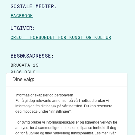
SOSIALE MEDIER:
FACEBOOK
UTGIVER:
CREO – FORBUNDET FOR KUNST OG KULTUR
BESØKSADRESSE:
BRUGATA 19
0186 OSLO
Dine valg:
POSTADRESSE:
POSTBOKS 9007 GRØNLAND
Informasjonskapsler og personvern
0133 OSLO
For å gi deg relevante annonser på vårt nettsted bruker vi
informasjon fra ditt besøk på vårt nettsted. Du kan reservere
deg mot dette under "Innstillinger".
LES OGSÅ:
KONTEKSTS PERSONVERN-POLICY
For øvrig bruker vi informasjonskapsler og lignende verktøy for
analyse, for å sammenligne nettlesere, tilpasse innhold til deg
og for å utvikle og tilby nødvendig funksjonalitet. Les mer i vår