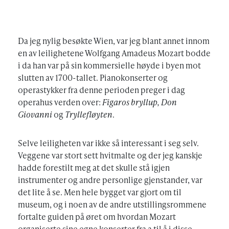
Da jeg nylig besøkte Wien, var jeg blant annet innom
en av leilighetene Wolfgang Amadeus Mozart bodde
i da han var på sin kommersielle høyde i byen mot
slutten av 1700-tallet. Pianokonserter og
operastykker fra denne perioden preger i dag
operahus verden over:
Figaros bryllup, Don
Giovanni
og
Tryllefløyten
.
Selve leiligheten var ikke så interessant i seg selv.
Veggene var stort sett hvitmalte og der jeg kanskje
hadde forestilt meg at det skulle stå igjen
instrumenter og andre personlige gjenstander, var
det lite å se. Men hele bygget var gjort om til
museum, og i noen av de andre utstillingsrommene
fortalte guiden på øret om hvordan Mozart
organiserte sine egne konserter fra a til å i disse