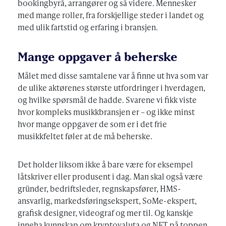
bookingbyrå, arrangører og så videre. Mennesker
med mange roller, fra forskjellige steder i landet og
med ulik fartstid og erfaring i bransjen.
Mange oppgaver å beherske
Målet med disse samtalene var å finne ut hva som var
de ulike aktørenes største utfordringer i hverdagen,
og hvilke spørsmål de hadde. Svarene vi fikk viste
hvor kompleks musikkbransjen er – og ikke minst
hvor mange oppgaver de som er i det frie
musikkfeltet føler at de må beherske.
Det holder liksom ikke å bare være for eksempel
låtskriver eller produsent i dag. Man skal også være
gründer, bedriftsleder, regnskapsfører, HMS-
ansvarlig, markedsføringsekspert, SoMe-ekspert,
grafisk designer, videograf og mer til. Og kanskje
inneha kunnskap om kryptovaluta og NFT på toppen