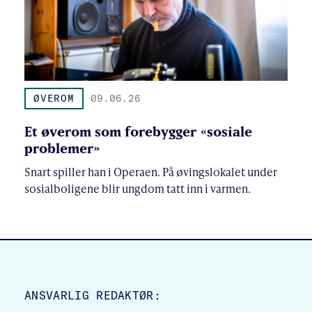
ØVEROM
09.06.26
Et øverom som forebygger «sosiale
problemer»
Snart spiller han i Operaen. På øvingslokalet under
sosialboligene blir ungdom tatt inn i varmen.
SITE FOOTER
ANSVARLIG REDAKTØR: