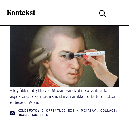
Kontekst
MENY
SØK
– Jeg fikk inntrykk av at Mozart var dypt involvert i alle
aspektene av karrieren sin, skriver artikkelforfatteren etter
et besøk i Wien.
FOTO:
KILDEFOTO: I OFFENTLIG EIE / PIXABAY. COLLAGE:
BRAND BARSTEIN