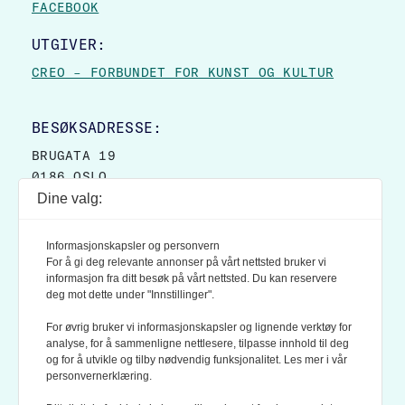
FACEBOOK
UTGIVER:
CREO – FORBUNDET FOR KUNST OG KULTUR
BESØKSADRESSE:
BRUGATA 19
0186 OSLO
Dine valg:
POSTADRESSE:
POSTBOKS 9007 GRØNLAND
Informasjonskapsler og personvern
0133 OSLO
For å gi deg relevante annonser på vårt nettsted bruker vi
informasjon fra ditt besøk på vårt nettsted. Du kan reservere
deg mot dette under "Innstillinger".
LES OGSÅ:
KONTEKSTS PERSONVERN-POLICY
For øvrig bruker vi informasjonskapsler og lignende verktøy for
analyse, for å sammenligne nettlesere, tilpasse innhold til deg
og for å utvikle og tilby nødvendig funksjonalitet. Les mer i vår
personvernerklæring.