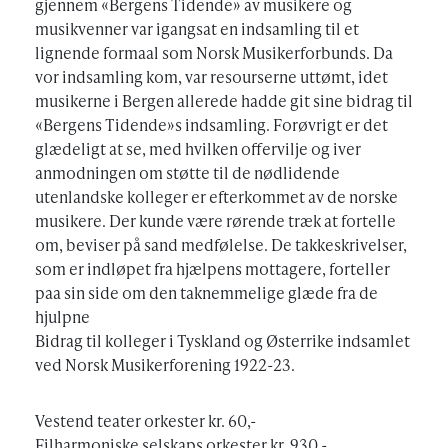
gjennem «Bergens Tidende» av musikere og
musikvenner var igangsat en indsamling til et
lignende formaal som Norsk Musikerforbunds. Da
vor indsamling kom, var resourserne uttømt, idet
musikerne i Bergen allerede hadde git sine bidrag til
«Bergens Tidende»s indsamling. Forøvrigt er det
glædeligt at se, med hvilken offervilje og iver
anmodningen om støtte til de nødlidende
utenlandske kolleger er efterkommet av de norske
musikere. Der kunde være rørende træk at fortelle
om, beviser på sand medfølelse. De takkeskrivelser,
som er indløpet fra hjælpens mottagere, forteller
paa sin side om den taknemmelige glæde fra de
hjulpne
Bidrag til kolleger i Tyskland og Østerrike indsamlet
ved Norsk Musikerforening 1922-23.
Vestend teater orkester kr. 60,-
Filharmoniske selskaps orkester kr. 930,-