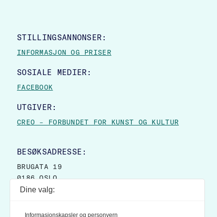
STILLINGSANNONSER:
INFORMASJON OG PRISER
SOSIALE MEDIER:
FACEBOOK
UTGIVER:
CREO – FORBUNDET FOR KUNST OG KULTUR
BESØKSADRESSE:
BRUGATA 19
0186 OSLO
Dine valg:
POSTADRESSE:
POSTBOKS 9007 GRØNLAND
Informasjonskapsler og personvern