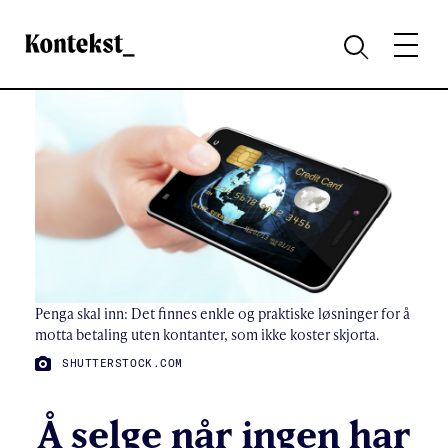
Kontekst
MENY
SØK
Penga skal inn: Det finnes enkle og praktiske løsninger for å
motta betaling uten kontanter, som ikke koster skjorta.
FOTO:
SHUTTERSTOCK.COM
Å selge når ingen har